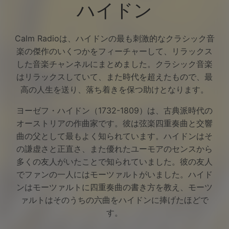
ハイドン
Calm Radioは、ハイドンの最も刺激的なクラシック音
楽の傑作のいくつかをフィーチャーして、リラックス
した音楽チャンネルにまとめました。クラシック音楽
はリラックスしていて、また時代を超えたもので、最
高の人生を送り、落ち着きを保つ助けとなります。
ヨーゼフ・ハイドン（1732-1809）は、古典派時代の
オーストリアの作曲家です。彼は弦楽四重奏曲と交響
曲の父として最もよく知られています。ハイドンはそ
の謙虚さと正直さ、また優れたユーモアのセンスから
多くの友人がいたことで知られていました。彼の友人
でファンの一人にはモーツァルトがいました。ハイド
ンはモーツァルトに四重奏曲の書き方を教え、モーツ
Facebook
ァルトはそのうちの六曲をハイドンに捧げたほどで
す。
Twitter