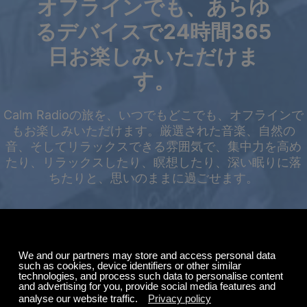
オフラインでも、あらゆ
るデバイスで24時間365
日お楽しみいただけま
す。
Calm Radioの旅を、いつでもどこでも、オフラインで
もお楽しみいただけます。厳選された音楽、自然の
音、そしてリラックスできる雰囲気で、集中力を高め
たり、リラックスしたり、瞑想したり、深い眠りに落
ちたりと、思いのままに過ごせます。
サマーセール
購読料が最大50%オ
フ。
無料