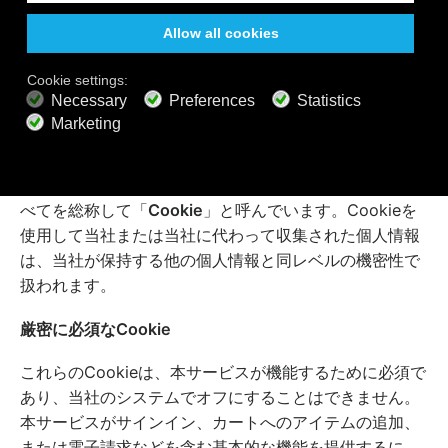
Cookieとは、ブラウザを使用してオンラインサービスに
アクセスする際に、コンピューター、モバイル端末、タ
ブレット、またはその他の端末の専用の位置に保存され
る小さなテキストファイルを指します。ウェブビーコン
やトラッキングピクセルなどの他のトラッキング技術も
同様の目的で使用される場合があります。このプライバ
シーポリシーにおいては、これらのトラッキング技術す
べてを総称して「
Cookie
」と呼んでいます。Cookieを
使用して当社または当社に代わって収集された個人情報
は、当社が保持する他の個人情報と同レベルの機密性で
扱われます。
厳密に必須なCookie
これらのCookieは、本サービスが機能するために必須で
あり、当社のシステムでオフにすることはできません。
本サービスがサインイン、カートへのアイテムの追加、
または電子請求などを含む基本的な機能を提供するに