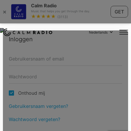
Calm Radio
×
GET
Music that helps you get through the day.
★★★★★
(3113)
Nederlands
Inloggen
Onthoud mij
Gebruikersnaam vergeten?
Wachtwoord vergeten?