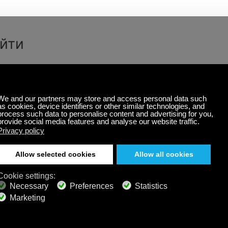
йти
Запомнить меня
Забыли имя
Забыли паро
пользователя?