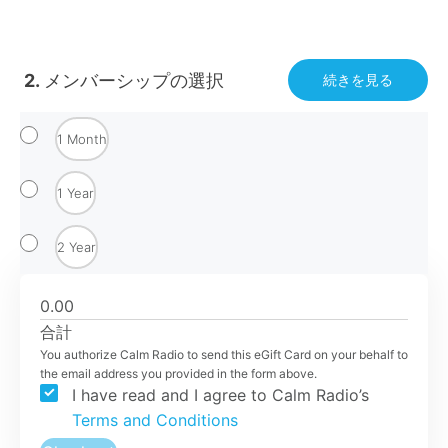
メンバーシップの選択
続きを見る
1 Month
1 Year
2 Year
0.00
合計
You authorize Calm Radio to send this eGift Card on your behalf to
the email address you provided in the form above.
I have read and I agree to Calm Radio’s
Terms and Conditions