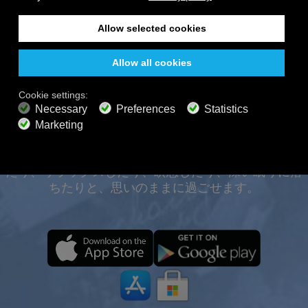
無料
オフラインでも、あらゆ
200以上のチャンネル
終わりのないリスニング
るデバイスで24時間365
無料で聴く
日お楽しみいただけま
す。
プレミアムプラン
800以上の音楽チャンネル
広告なしの音楽
サウンドスケープミキサー
拡張プレイリスト
Calm Radioの旅を、いつでもどこでも、オフラインで
HDオーディオ
もお楽しみいただけます。厳選された音楽、自然の
オファーを取得
音、そしてリラックスできる雰囲気で、集中力を高め
たり、リラックスしたり、瞑想したり、深い眠りに落
ちたりと、思いのままに過ごせます。