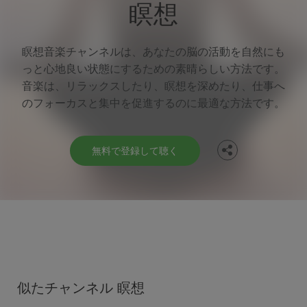
瞑想
瞑想音楽チャンネルは、あなたの脳の活動を自然にも
っと心地良い状態にするための素晴らしい方法です。
Facebook
音楽は、リラックスしたり、瞑想を深めたり、仕事へ
のフォーカスと集中を促進するのに最適な方法です。
Twitter
無料で登録して聴く
似たチャンネル 瞑想