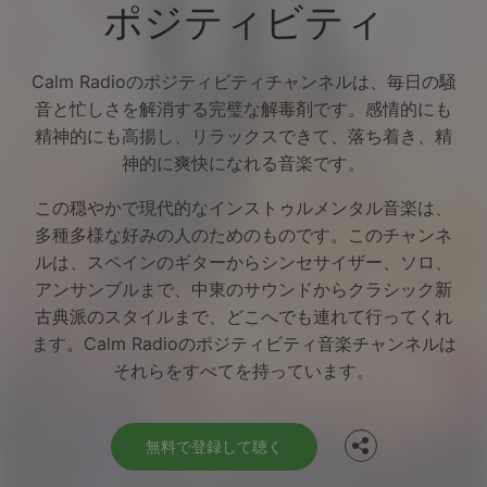
ポジティビティ
Calm Radioのポジティビティチャンネルは、毎日の騒
音と忙しさを解消する完璧な解毒剤です。感情的にも
精神的にも高揚し、リラックスできて、落ち着き、精
神的に爽快になれる音楽です。
この穏やかで現代的なインストゥルメンタル音楽は、
多種多様な好みの人のためのものです。このチャンネ
ルは、スペインのギターからシンセサイザー、ソロ、
アンサンブルまで、中東のサウンドからクラシック新
古典派のスタイルまで、どこへでも連れて行ってくれ
Facebook
ます。Calm Radioのポジティビティ音楽チャンネルは
それらをすべてを持っています。
Twitter
無料で登録して聴く