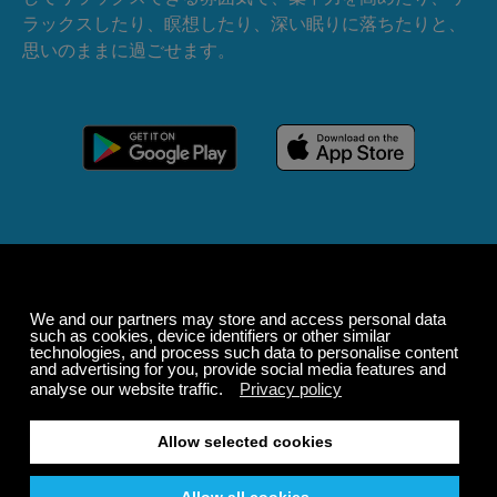
ラックスしたり、瞑想したり、深い眠りに落ちたりと、
思いのままに過ごせます。
サマーセール
購読料が最大50%オ
フ。
無料
200以上のチャンネル
終わりのないリスニング
無料で聴く
Windows
macOS
Android
iOS
Alexa
Sonos