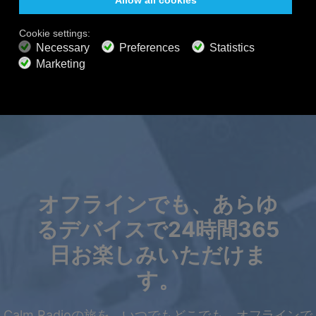
Apple TV 4
Roku
プレミアムプラン
800以上の音楽チャンネル
広告なしの音楽
サウンドスケープミキサー
拡張プレイリスト
HDオーディオ
オファーを取得
オフラインでも、あらゆ
るデバイスで24時間365
日お楽しみいただけま
す。
Calm Radioの旅を、いつでもどこでも、オフラインで