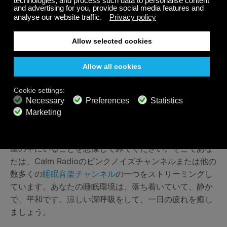
氷パックをタオルに包み、寝る前にしばらく首の後
ろに当てる
吸湿性と発散性のある生地で作られた軽いパジャマ
を着る、または素肌のまま眠る
寝室で扇風機を使うことで、空気が循環しより涼し
く感じることができます
除湿機に投資する。気温は下がりませんが、空間内
の相対湿度が下がることで、より涼しく感じます。
今、扇風機が優しく空気を循環させている涼しく暗い部
屋の中にいることを想像してみてください。そこであな
たは、Calm Radioのピンクノイズチャンネルまたは他の
数多くの
睡眠音楽チャンネル
の一つをストリーミングし
ています。あなたの睡眠環境は、落ち着いていて、静か
で、平和です。涼しい深呼吸をして、一日の疲れを癒し
ましょう。