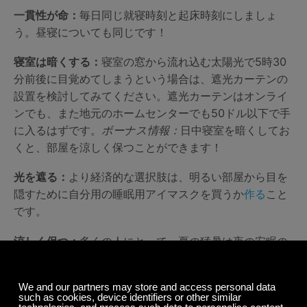
一貫性が命：
毎日同じ就寝時刻と起床時刻にしましょ
う。昼寝についても同じです！
寝室は暗くする：
寝室の窓から流れ込む太陽光で5時30
分前後に目覚めてしまうという場合は、遮光カーテンの
設置を検討してみてください。遮光カーテンはオンライ
ンでも、また地元のホームセンターでも50ドル以下で手
に入るはずです。
ボーナス情報：
日中寝室を暗くしてお
くと、部屋を涼しく保つことができます！
光を遮る：
より経済的な選択肢は、明るい部屋から目を
隠すために自分用の睡眠用アイマスクを買うか
作る
こと
です。
涼しく保つ：
多くの人にとって、夏の猛暑は夜の安眠の
妨げとなります。
就寝前に短く冷たいシャワーを浴びて体温を下げる