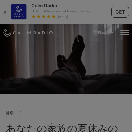
Calm Radio
×
GET
Music that helps you get through the day.
★★★★★
(3113)
日本語
健康 - JP
あなたの家族の夏休みの