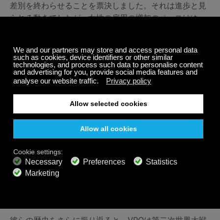
差別を終わらせることを票決しました。それは進歩と見
られる動きでしたが、女性の雇用の増加のペースはゆっ
くりとしたものでした。2012年12月末の時点で、女性は
VPOのメンバーのわずか6％を占めていましたが、ベル
リン・フィルハーモニーでは14％、ロンドン交響楽団で
は30％、ニューヨーク・フィルハーモニーでは36％を占
めています。
批評家たちは、人種においても同じ負の雇用パターンが
現れていると言います。VPOはこれらを変えるために取
り組んでいます。2018年12月、歴史上初めて、フィルハ
ーモニー管弦楽団は演奏者を実際に訓練するためのアカ
デミーを開設しています。オーディションは、フランク
フルトのザルツブルグのルガーノ、またブダペストとニ
ューヨークでも開催されています。これにより採用のネ
ットワークが拡大し、メンバーの多様化が期待されてい
ます。
彼らの歴史をさらに振り返ると、VPOは第二次世界大戦