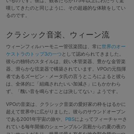
いるのです。彼は、観客たちが175年以上にわたって驚
嘆してきたのと同じように、その超越的な体験をしてい
るのです。
クラシック音楽、ウィーン流
ウィーンフィルハーモニー管弦楽団は、常に
世界のオー
ケストラのトップ3の一つ
として認められてきました。
彼らの独特のスタイルは、鋭い木管楽器、豊かな金管楽
器、滑らかな弦楽器で構築されています。VPOの元指揮
者であるズービン・メータ氏の言うところによると彼ら
は、全体的に「組織されたいい加減さ」にもかかわら
ず、「醜い音を鳴らすことは決してない」ようです。
VPOの音楽は、クラシック音楽の愛好家の枠をはるかに
超えて世界中に広がりました。彼らのサウンドオープン
である2001年宇宙の旅や、
PBS
によってフィーチャーさ
れている毎年開催のシェーンブルン宮殿からの夏の夜の