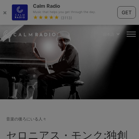
Calm Radio
×
GET
Music that helps you get through the day.
★★★★★
(3113)
日本語
音楽の後ろにいる人々
セロニアス・モンク:独創