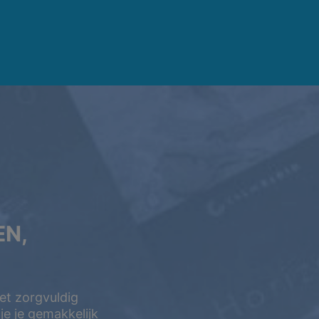
EN,
Met zorgvuldig
e je gemakkelijk