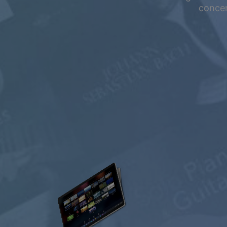
Zomeruitverkoop
concen
Bespaar tot 50
op je abonnement
GRATIS
$0.00
USD / Maand
Luister
gratis