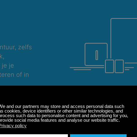
ntuur, zelfs
k,
je je
eren of in
Windows
macOS