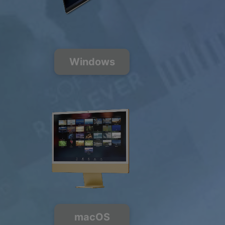
200+ Muziek
Kanalen
FREE
PREMIUM
Windows
macOS