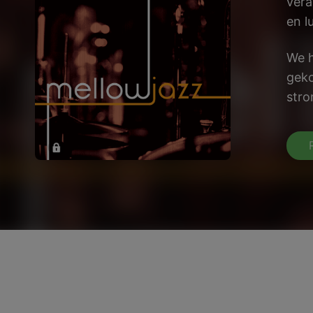
vera
en l
We 
geko
stro