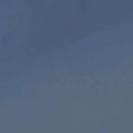
ap
Begeleide
Natuurgeluiden
meditatie