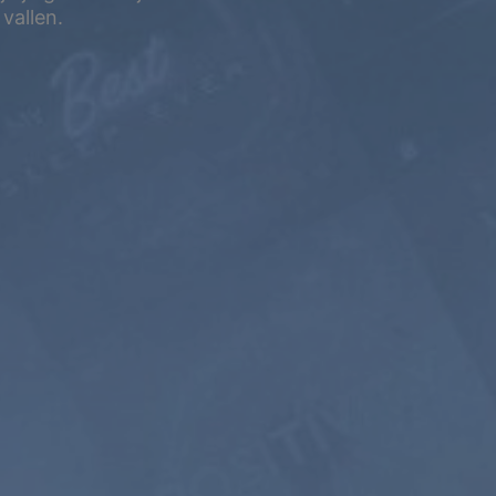
vallen.
5 JAAR
$399
$199.5
USD / 5 jaar
gelijk aan $
3.32
per
maand
Abonneren