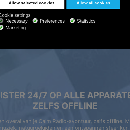
ISTER 24/7 OP ALLE APPARAT
ZELFS OFFLINE
 en overal van je Calm Radio-avontuur, zelfs offline. 
uziek, natuurgeluiden en een ontspannen sfeer kun j