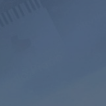
800+ Muziek
Ad-free
Geluidslandsch
Kanalen
Luisteren
Mixer