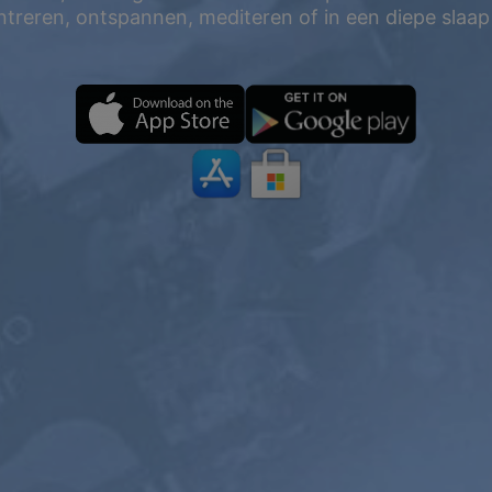
treren, ontspannen, mediteren of in een diepe slaap 
%
EÉN JAAR
2 JAAR
PREMIUM
$119.98
$199
$71.98
$119.4
USD / jaar
USD / 2 jaar
gelijk aan $
5.99
per
gelijk aan $
4.97
per
maand
maand
Abonneer
Abonneren