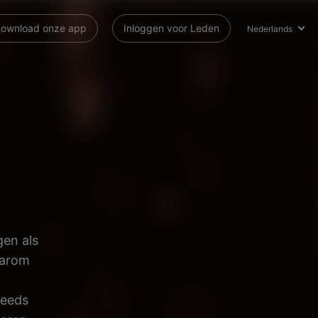
ownload onze app
Inloggen voor Leden
Nederlands
gen als
aarom
teeds