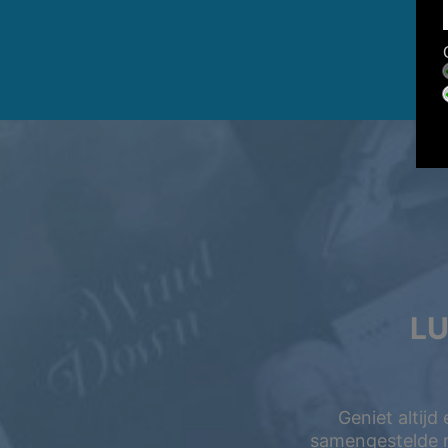
LU
Geniet altijd
samengestelde m