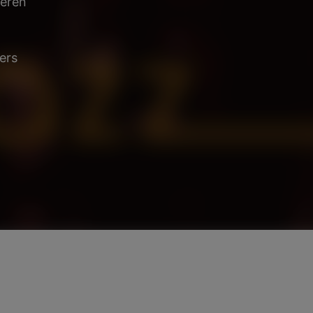
teren
ers