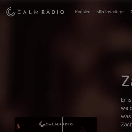
Kanalen
Mijn favorieten
Z
Er i
we c
was 
Zach