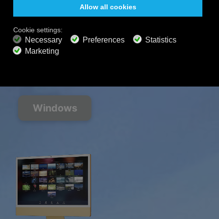
PIANI PREMIUM
800+ canali musicali
Musica senza pubblicità
Mixer di paesaggi sonori
Playlist estesa
Audio HD
Ottieni offerta
Windows