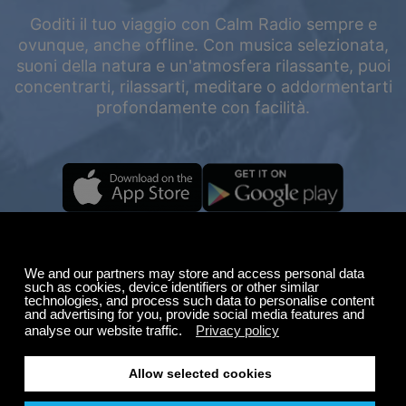
Goditi il tuo viaggio con Calm Radio sempre e
ovunque, anche offline. Con musica selezionata,
suoni della natura e un'atmosfera rilassante, puoi
concentrarti, rilassarti, meditare o addormentarti
profondamente con facilità.
Saldi estivi
Risparmia fino al
50%
sul tuo abbonamento.
GRATUITO
200+ canali
Ascolto infinito
Ascolta gratis