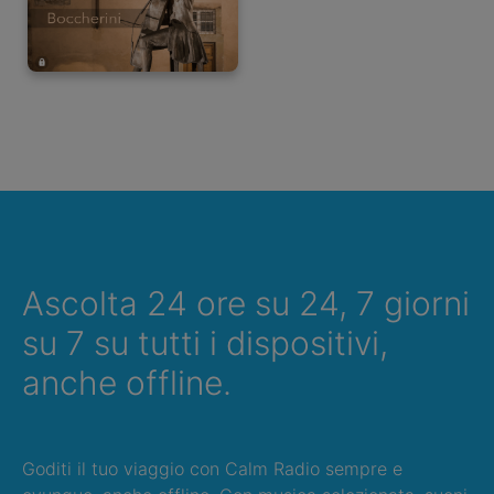
Ascolta 24 ore su 24, 7 giorni
su 7 su tutti i dispositivi,
anche offline.
Goditi il tuo viaggio con Calm Radio sempre e