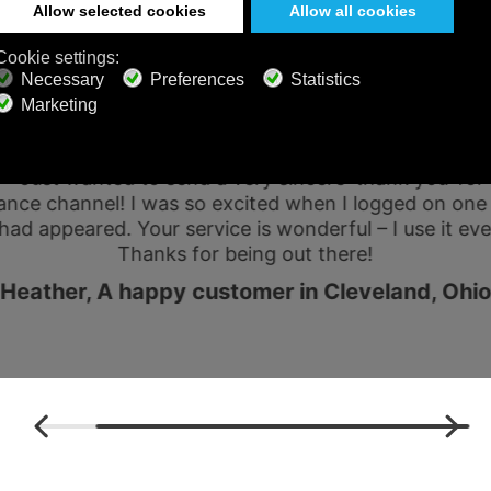
TRI ASCOLTATORI LO
 – Just wanted to send a very sincere ‘thank you’ fo
ance channel! I was so excited when I logged on one
 had appeared. Your service is wonderful – I use it eve
Thanks for being out there!
Heather, A happy customer in Cleveland, Ohio