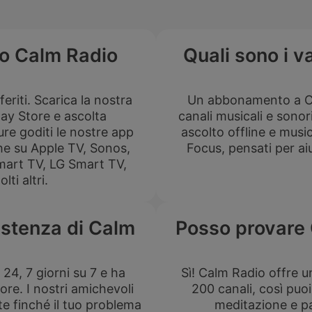
no Calm Radio
Quali sono i 
feriti. Scarica la nostra
Un abbonamento a Calm
lay Store e ascolta
canali musicali e sonor
re goditi le nostre app
ascolto offline e musi
che su Apple TV, Sonos,
Focus, pensati per aiu
mart TV, LG Smart TV,
ti altri.
istenza di Calm
Posso provare
24, 7 giorni su 7 e ha
Sì! Calm Radio offre un
tore. I nostri amichevoli
200 canali, così puo
te finché il tuo problema
meditazione e pa