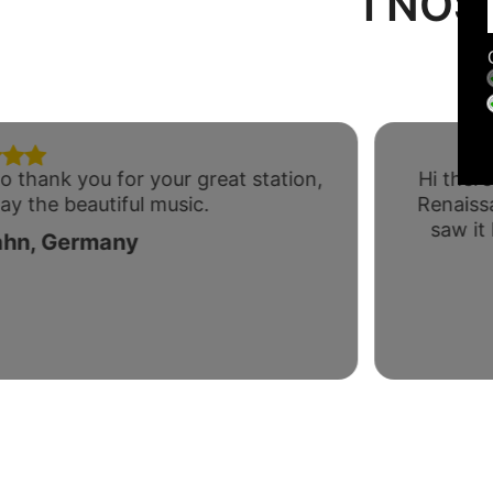
I NOS
o thank you for your great station,
Hi there
ay the beautiful music.
Renaiss
saw it
ahn, Germany