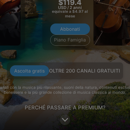
$119.4
USD / 2 anni
equivale a $
4.97
al
mese
Abbonati
Piano Famiglia
Ascolta gratis
OLTRE 200 CANALI GRATUITI
anali con la musica più rilassante, suoni della natura, contenuti esclusiv
benessere e la più grande collezione di musica classica al mondo.
PERCHÉ PASSARE A PREMIUM?