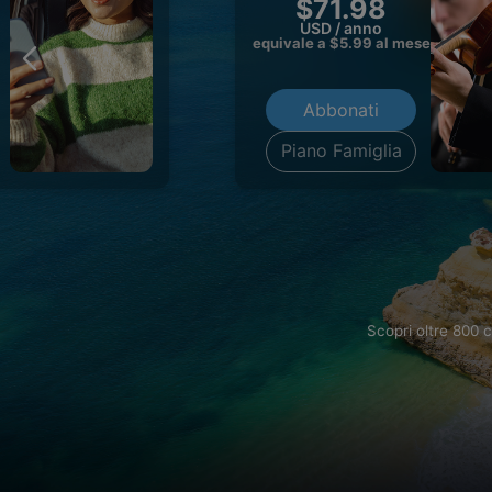
$71.98
USD / anno
equivale a $
5.99
al mese
Abbonati
Piano Famiglia
Scopri oltre 800 c