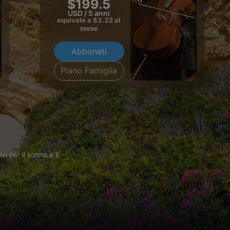
$199.5
USD / 5 anni
equivale a $
3.32
al
mese
Abbonati
Piano Famiglia
i per il sonno e il