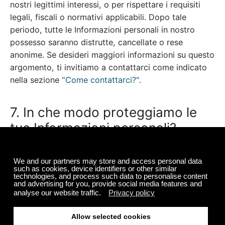
nostri legittimi interessi, o per rispettare i requisiti
legali, fiscali o normativi applicabili. Dopo tale
periodo, tutte le Informazioni personali in nostro
possesso saranno distrutte, cancellate o rese
anonime. Se desideri maggiori informazioni su questo
argomento, ti invitiamo a contattarci come indicato
nella sezione
"Come contattarci?"
.
7. In che modo proteggiamo le
tue Informazioni personali?
Con misure di sicurezza necessarie e appropriate
Ci sforziamo di applicare precauzioni appropriate per
proteggere le tue Informazioni personali. Utilizziamo
misure di sicurezza fisiche, elettroniche e procedurali
conformi ai regolamenti applicabili per proteggere le
tue Informazioni personali.