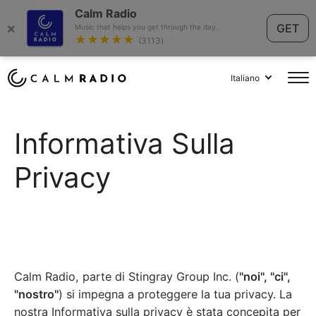
Calm Radio
×
GET
Music that helps you get through the day.
★★★★★
(3113)
Italiano
Informativa Sulla
Privacy
Calm Radio, parte di Stingray Group Inc. (
"noi", "ci",
"nostro"
) si impegna a proteggere la tua privacy. La
nostra Informativa sulla privacy è stata concepita per