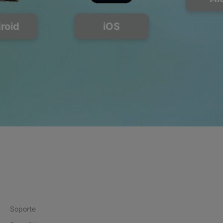
roid
iOS
Soporte