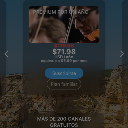
PREMIUM POR UN AÑO
$119.98
$71.98
USD / año
equivale a $
5.99
por mes
Suscribirse
Plan familiar
MÁS DE 200 CANALES
GRATUITOS