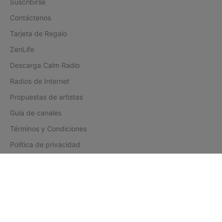
Suscribirse
Contáctenos
Tarjeta de Regalo
ZenLife
Descarga Calm Radio
Radios de Internet
Propuestas de artistas
Guía de canales
Términos y Condiciones
Política de privacidad
Inversores
Español