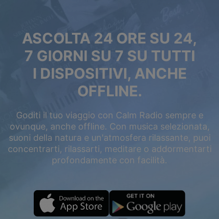
ASCOLTA 24 ORE SU 24,
7 GIORNI SU 7 SU TUTTI
I DISPOSITIVI, ANCHE
OFFLINE.
Goditi il tuo viaggio con Calm Radio sempre e
ovunque, anche offline. Con musica selezionata,
suoni della natura e un'atmosfera rilassante, puoi
concentrarti, rilassarti, meditare o addormentarti
profondamente con facilità.