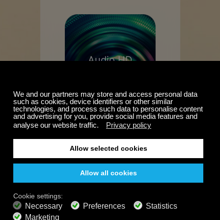
Audio HD
Crea il
tuo paesaggio
sonoro