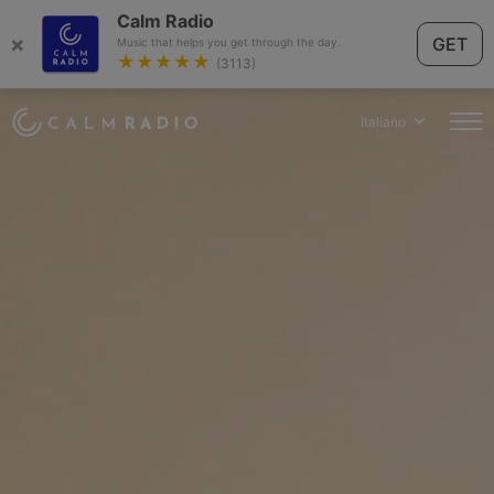
Calm Radio
×
GET
Music that helps you get through the day.
★★★★★
(3113)
Italiano