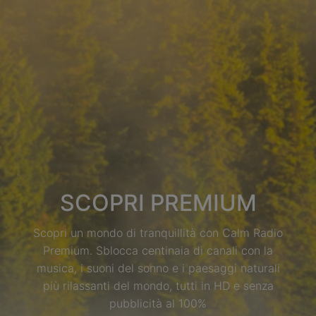
SCOPRI PREMIUM
Scopri un mondo di tranquillità con Calm Radio
Premium. Sblocca centinaia di canali con la
musica, i suoni del sonno e i paesaggi naturali
9.99
più rilassanti del mondo, tutti in HD e senza
pubblicità al 100%