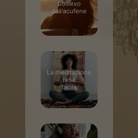
Sollievo
dall'acufene
La meditazione
resa
facile