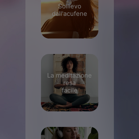
Sollievo
dall'acufene
La meditazione
resa
facile