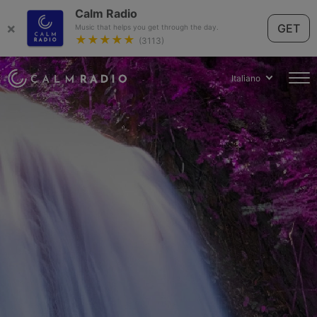
Calm Radio
×
GET
Music that helps you get through the day.
★★★★★
(3113)
Italiano