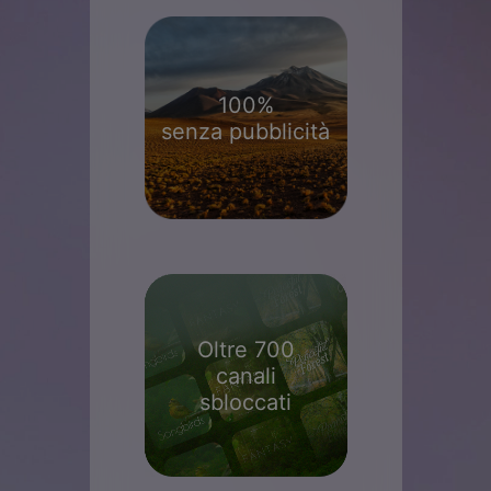
100%
senza pubblicità
Oltre 700
canali
sbloccati