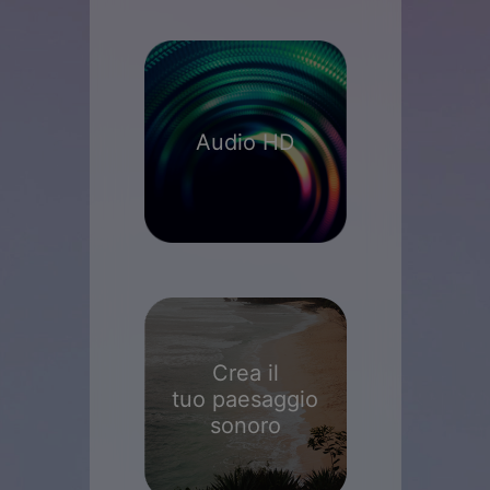
Audio HD
Crea il
tuo paesaggio
sonoro