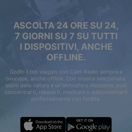
ASCOLTA 24 ORE SU 24,
7 GIORNI SU 7 SU TUTTI
I DISPOSITIVI, ANCHE
OFFLINE.
Goditi il tuo viaggio con Calm Radio sempre e
ovunque, anche offline. Con musica selezionata,
suoni della natura e un'atmosfera rilassante, puoi
concentrarti, rilassarti, meditare o addormentarti
profondamente con facilità.