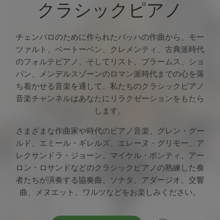
クラシックピアノ
チェンバロのために作られたバッハの作曲から、モー
ツァルト、ベートーベン、クレメンティ、古典派時代
のフォルテピアノ、そしてリスト、ブラームス、ショ
パン、メンデルスゾーンのロマン派時代までの心を落
ち着かせる音楽を通して、私たちのクラシックピアノ
音楽チャンネルはあなたにリラクゼーションをもたら
します。
さまざまな作曲家や時代のピアノ音楽、グレン・グー
ルド、エミール・ギレルズ、エレーヌ・グリモー、ア
レクサンドラ・ジョーン、マイケル・ポンティ、アー
ロン・ロサンドなどのクラシックピアノの熟練した奏
Facebook
者たちが演奏する協奏曲、ソナタ、アダージオ、交響
曲、メヌエット、ワルツなどをお楽しみください。
Twitter