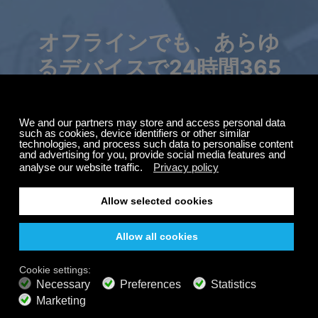
オフラインでも、あらゆ
るデバイスで24時間365
サマーセール
日お楽しみいただけま
購読料が最大50%オ
す。
フ。
Calm Radioの旅を、いつでもどこでも、オフラインで
もお楽しみいただけます。厳選された音楽、自然の
無料
音、そしてリラックスできる雰囲気で、集中力を高め
200以上のチャンネル
終わりのないリスニング
たり、リラックスしたり、瞑想したり、深い眠りに落
無料で聴く
ちたりと、思いのままに過ごせます。
プレミアムプラン
800以上の音楽チャンネル
広告なしの音楽
サウンドスケープミキサー
拡張プレイリスト
HDオーディオ