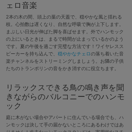
ェロ音楽
2本の木の間、頭上の葉の天蓋で、穏やかな風と揺れる
枝。心拍数は遅くなり、自然な呼吸で胸が上下します。
まぶしい日光が伸ばた脚を喜ばせます。外でハンモック
の上にいるときは、まるで時間が止まっているかのよう
です。夏の午後を過ごす完璧な方法です！ワイヤレスス
ピーカーを持ち込んで、
穏やかなチェロ
の落ち着いた音
楽チャンネルをストリーミングしましょう。お隣の子供
たちのトランポリンの音をかき消すのに役立ちます。
リラックスできる鳥の鳴き声を聞
きながらのバルコニーでのハンモ
ック
庭に木がない場合やアパートに住んでいる場合でも、ハ
ンモックは決して手の届かないところにあるわけではあ
りません！丈夫なハンモックスタンドは、実用的なスチ