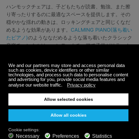
ハンモックチェアは、子どもたちが読書、勉強、また擦
り寄ったりするのに最適なスペースを提供します。その
穏やかな揺れの動きは、ロッキングチェアと同じくなだ
めるような効果があります。
CALMING PIANO(落ち着い
たピアノ)
のようななだめるような落ち着いたクラシック
音楽チャンネルは、ハンモックチェアで子供がリラック
スできるようにする美しい方法です。
ハンモック：あの甘い夏の気持ち
穏やかに揺れることは、人々がより早く眠りにつき、昼
寝をより長くし、より深く眠ることを助けます。揺れる
動きは、特に子供たちにとってリラックスできて落ち着
くものです。新鮮な空気、ハンモック、心を落ち着かせ
る音楽チャンネルを組み合わせて、その甘い夏の気持ち
を保ちましょう。次にハンモックに乗るときには、ぜひ
Calm Radioの
400のチャンネル
のどれかをお試しくださ