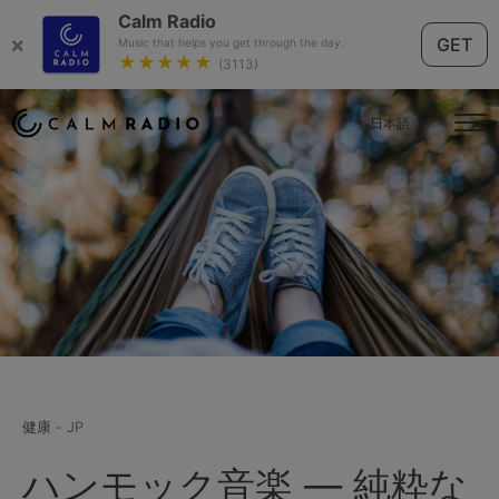
Calm Radio
×
GET
Music that helps you get through the day.
★★★★★
(3113)
日本語
健康 - JP
ハンモック音楽 — 純粋な