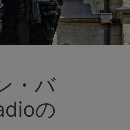
ン・バ
adioの