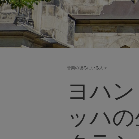
音楽の後ろにいる人々
ヨハン
ッハの生涯