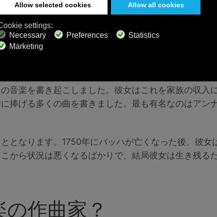
（1701-1760）は歌手で、ヨハン・セバスチャン・
分の音楽キャリアを確立していました。20歳までに、
た。また、それは彼女が最終的にバッハと出会う場所で
、最初の妻マリア・バーバラが亡くなってから17か月後に
ンの音楽を書き起こしました。彼女はこれを家族の収入
女に捧げる多くの曲を書きました。最も有名なのはアン
ととなります。1750年にバッハが亡くなった後、彼女
そこから状況は悪くなるばかりで、結局彼女は生き残る
楽の作曲家？