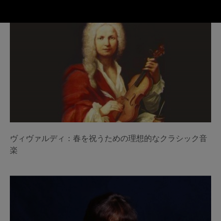
ヴィヴァルディ：春を祝うための理想的なクラシック音
楽