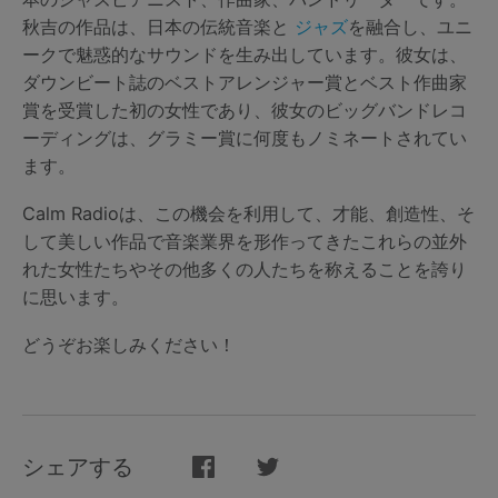
秋吉の作品は、日本の伝統音楽と
ジャズ
を融合し、ユニ
ークで魅惑的なサウンドを生み出しています。彼女は、
ダウンビート誌のベストアレンジャー賞とベスト作曲家
賞を受賞した初の女性であり、彼女のビッグバンドレコ
ーディングは、グラミー賞に何度もノミネートされてい
ます。
Calm Radioは、この機会を利用して、才能、創造性、そ
して美しい作品で音楽業界を形作ってきたこれらの並外
れた女性たちやその他多くの人たちを称えることを誇り
に思います。
どうぞお楽しみください！
シェアする