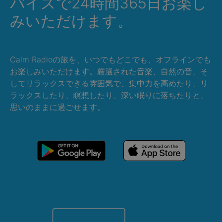
バイスで24時間365日お楽し
みいただけます。
Calm Radioの旅を、いつでもどこでも、オフラインでも
お楽しみいただけます。厳選された音楽、自然の音、そ
してリラックスできる雰囲気で、集中力を高めたり、リ
ラックスしたり、瞑想したり、深い眠りに落ちたりと、
思いのままに過ごせます。