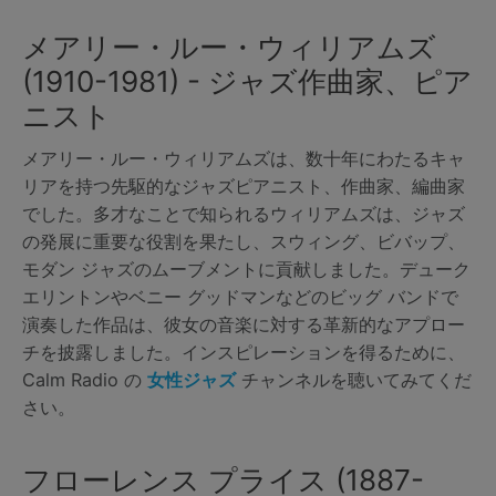
メアリー・ルー・ウィリアムズ
(1910-1981) - ジャズ作曲家、ピア
ニスト
メアリー・ルー・ウィリアムズは、数十年にわたるキャ
リアを持つ先駆的なジャズピアニスト、作曲家、編曲家
でした。多才なことで知られるウィリアムズは、ジャズ
の発展に重要な役割を果たし、スウィング、ビバップ、
モダン ジャズのムーブメントに貢献しました。デューク
エリントンやベニー グッドマンなどのビッグ バンドで
演奏した作品は、彼女の音楽に対する革新的なアプロー
チを披露しました。インスピレーションを得るために、
Calm Radio の
女性ジャズ
チャンネルを聴いてみてくだ
さい。
フローレンス プライス (1887-