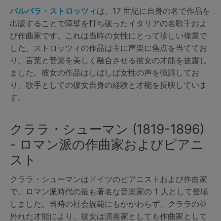
バルバラ・ストロッツィ
は、17 世紀に自身の名で作品を
出版することで障壁を打ち破ったイタリアの名歌手およ
び作曲家です。これは当時の女性にとって珍しい偉業で
した。ストロッツィの作品は主に声楽に焦点を当ててお
り、言葉と音楽を美しく融合させる彼女の才能を披露し
ました。彼女の作品はしばしば女性の声を強調してお
り、歌手としての彼女自身の経験と才能を反映していま
す。
クララ・シューマン (1819-1896)
- ロマン派の作曲家およびピアニ
スト
クララ・シューマンはドイツのピアニストおよび作曲家
で、ロマン派時代の最も著名な音楽家の 1 人として登場
しました。当時の社会規範にもかかわらず、クララの並
外れた才能により、彼女は演奏家としても作曲家として