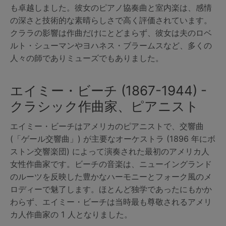
も卓越しました。彼女のピアノ協奏曲と室内楽は、感情
の深さと技術的な素晴らしさで高く評価されています。
クララの影響は作曲だけにとどまらず、彼女は夫のロベ
ルト・シューマンやヨハネス・ブラームスなど、多くの
人々の師でありミューズでもありました。
エイミー・ビーチ (1867-1944) -
クラシック作曲家、ピアニスト
エイミー・ビーチはアメリカのピアニストで、交響曲
(「ゲール交響曲」) が主要なオーケストラ (1896 年にボ
ストン交響楽団) によって演奏された最初のアメリカ人
女性作曲家です。ビーチの音楽は、ニューイングランド
のルーツを反映した豊かなハーモニーとフォーク風のメ
ロディーで魅了します。ほとんど独学であったにもかか
わらず、エイミー・ビーチは当時最も尊敬されるアメリ
カ人作曲家の 1 人となりました。