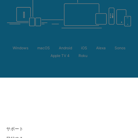
Windows
macOS
Android
iOS
Alexa
Sonos
Apple TV 4
Roku
サポート