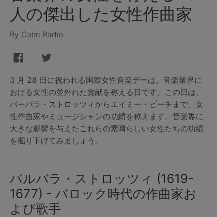
人の傑出した女性作曲家
By Calm Radio
3 月 28 日に祝われる国際女性音楽デーは、音楽業界に
おける女性の並外れた貢献を称える日です。この日は、
バーバラ・ストロッツィからエイミー・ビーチまで、女
性作曲家やミュージシャンの功績を称えます。音楽界に
大きな影響を与えたこれらの素晴らしい女性たちの功績
を掘り下げてみましょう。
バルバラ・ストロッツィ (1619-
1677) - バロック時代の作曲家お
よび歌手