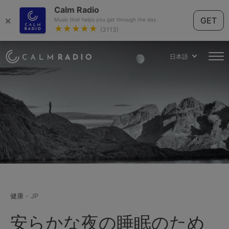
Calm Radio
×
GET
Music that helps you get through the day.
★★★★★
(3113)
日本語
健康 - JP
安らかな夜の睡眠のため