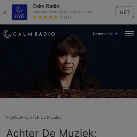
Calm Radio
×
GET
Music that helps you get through the day.
★★★★★
(3113)
Nederlands
MENSEN ACHTER DE MUZIEK
Achter De Muziek: