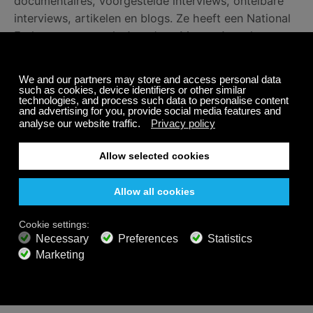
documentaires, voorgestelde interviews, ontelbare
interviews, artikelen en blogs. Ze heeft een National
Endowment voor de Arts Jazz Master Award
ontvangen en werd in 2018 geëerd met de Living
Legacy Award van Mid-Atlantic Arts Foundation.
Haar discografie heeft meer dan 60 opnames en haar
bigband jazz albums zijn genomineerd voor 14
Grammy awards.
We zijn heel trots om Toshiko Akiyoshi’s jazzmuziek
voor te stellen op twee Calm Radio kanalen:
Jazz
Piano
&
Light Jazz Piano
. Luister gratis.
Delen