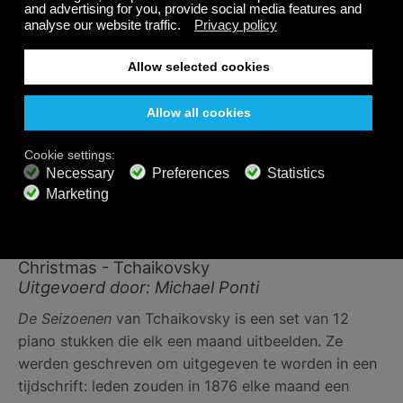
8. O Come All Ye Faithful
Uitgevoerd door: Nathaniel Rosen, Alexander
Romanul, Arturo Delmoni & Katherine Murdock
Ook al wordt vaak betwist wie dit lied geschreven
heeft,
O Come All Ye Faithful
is een van de meest
bekende Kerstliederen ter wereld geworden. De tekst
is gelinkt aan iedereen van St. Bonaventure in de 13e
eeuw tot Koning John IV van Portugal in de 17e
eeuw.
9. The Seasons, Op. 37a: 12. December:
Christmas - Tchaikovsky
Uitgevoerd door: Michael Ponti
De Seizoenen
van Tchaikovsky is een set van 12
piano stukken die elk een maand uitbeelden. Ze
werden geschreven om uitgegeven te worden in een
tijdschrift: leden zouden in 1876 elke maand een