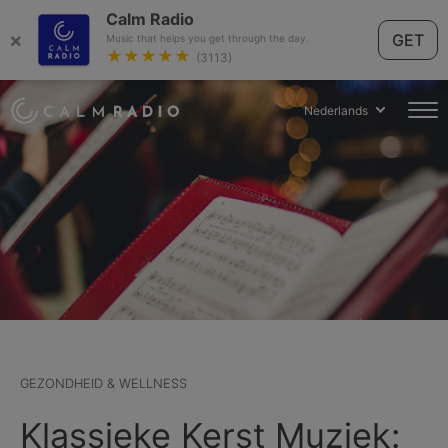
Calm Radio
×
GET
Music that helps you get through the day.
★★★★★
(3113)
Nederlands
GEZONDHEID & WELLNESS
Klassieke Kerst Muziek: