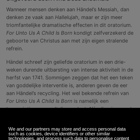
Wanneer mensen denken aan Händel’s Messiah, dan
denken ze vaak aan
Hallelujah
, maar er zijn meer
triomfantelijke dramatische effecten in dit oratorium.
For Unto Us A Child Is Born
kondigt zelfverzekerd de
geboorte van Christus aan met zijn eigen stralende
refrein.
Händel schreef zijn geliefde oratorium in een drie-
weken durende uitbarsting van intense aktiviteit in de
herfst van 1741. Sommigen zeggen dat het een teken
van goddelijke interventie is, anderen geven de eer
aan Händel’s recycling. Het wel bekende refrein van
For Unto Us A Child Is Born
is namelijk een
transcriptie van een Italiaans duet, Nò, di voi non vo’
fidarmi, dat Händel een paar maanden eerder
componeerde.