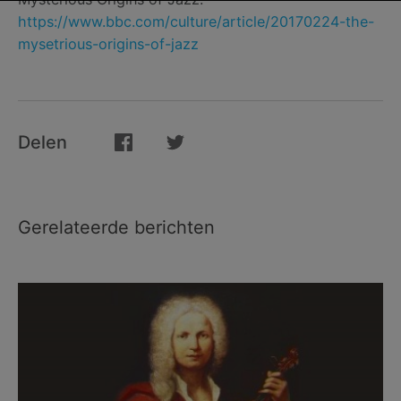
https://www.bbc.com/culture/article/20170224-the-
mysetrious-origins-of-jazz
Delen
Gerelateerde berichten