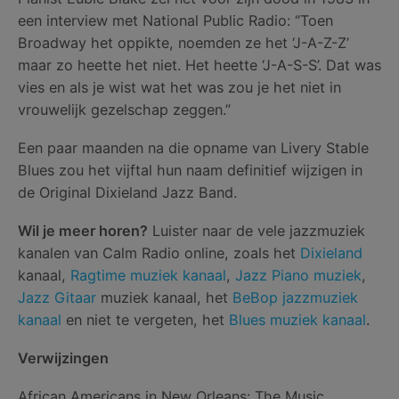
een interview met National Public Radio: “Toen
Broadway het oppikte, noemden ze het ‘J-A-Z-Z’
maar zo heette het niet. Het heette ‘J-A-S-S’. Dat was
vies en als je wist wat het was zou je het niet in
vrouwelijk gezelschap zeggen.”
Een paar maanden na die opname van Livery Stable
Blues zou het vijftal hun naam definitief wijzigen in
de Original Dixieland Jazz Band.
Wil je meer horen?
Luister naar de vele jazzmuziek
kanalen van Calm Radio online, zoals het
Dixieland
kanaal,
Ragtime muziek kanaal
,
Jazz Piano muziek
,
Jazz Gitaar
muziek kanaal, het
BeBop jazzmuziek
kanaal
en niet te vergeten, het
Blues muziek kanaal
.
Verwijzingen
African Americans in New Orleans: The Music.