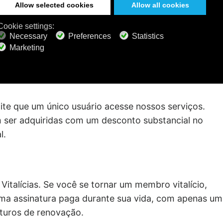
 os
Termos e Condições da Calm Radio
conforme
está aderindo a um contrato vinculativo com a Calm
erms and Conditions
da Calm Radio podem mudar a
ite que um único usuário acesse nossos serviços.
m ser adquiridas com um desconto substancial no
l.
italícias. Se você se tornar um membro vitalício,
uma assinatura paga durante sua vida, com apenas um
turos de renovação.