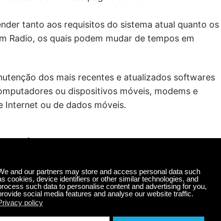
der tanto aos requisitos do sistema atual quanto os
alm Radio, os quais podem mudar de tempos em
utenção dos mais recentes e atualizados softwares
computadores ou dispositivos móveis, modems e
e Internet ou de dados móveis.
Usuários
uitamente por meio do site, de vários aplicativos
s de terceiros. A opção de ouvir gratuitamente os
do de teste para todos os não assinantes dos