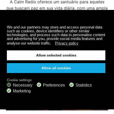
A Calm Radio oferece um santuário para aqueles
que buscam paz em sua vida diária, com uma ampla
variedade de canais de música para meditação.…
Saiba mais