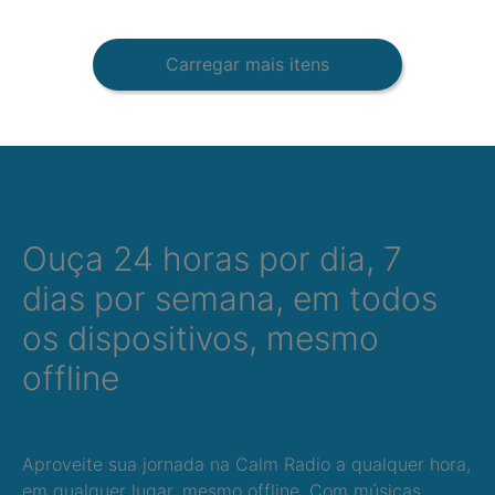
Carregar mais itens
Ouça 24 horas por dia, 7
dias por semana, em todos
os dispositivos, mesmo
offline
Aproveite sua jornada na Calm Radio a qualquer hora,
em qualquer lugar, mesmo offline. Com músicas