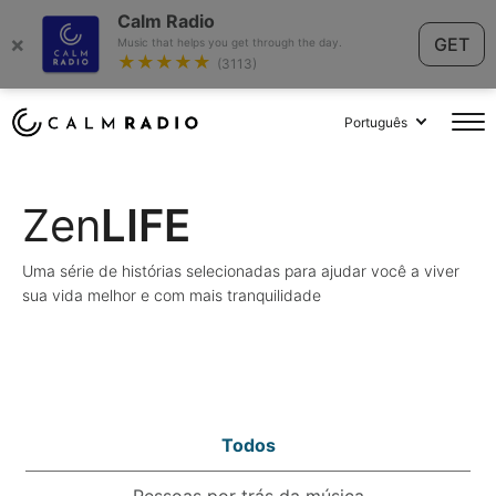
Calm Radio
×
GET
Music that helps you get through the day.
★★★★★
(3113)
Português
Zen
LIFE
Uma série de histórias selecionadas para ajudar você a viver
sua vida melhor e com mais tranquilidade
Todos