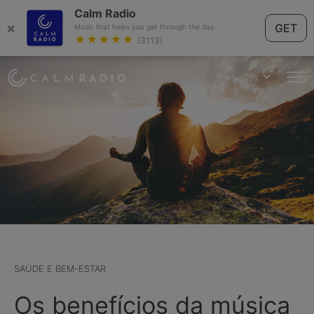
Calm Radio
×
GET
Music that helps you get through the day.
★★★★★
(3113)
Português
SAÚDE E BEM-ESTAR
Os benefícios da música