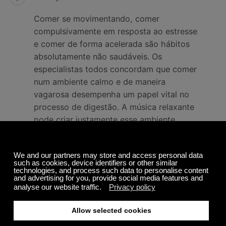
Comer se movimentando, comer
compulsivamente em resposta ao estresse
e comer de forma acelerada são hábitos
absolutamente não saudáveis. Os
especialistas todos concordam que comer
num ambiente calmo e de maneira
vagarosa desempenha um papel vital no
processo de digestão. A música relaxante
pode criar justamente esse ambiente
tranquilo para você e sua família, tornando
a hora das suas refeições uma experiência
mais saudável e prazerosa.
A música de meditação pode ser integrada à sua
vida, mesmo que você não pratique meditação.
Nós
temos música de meditação
, sons da natureza,
música instrumental e música cristã que são mais que