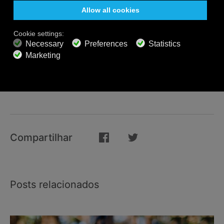
benéficas neste nosso mundo cheio de estresse e
ansiedade. Nosso player de música online é ótimo
para quando você quiser se sentar para meditar,
estudar ou relaxar enquanto praticar yoga pela
manhã em casa ou, até mesmo, no trabalho.
Acrescente alegria e clareza à sua vida
cadastrando-
se no serviço de streaming de música da Calm Radio
.
Compartilhar
Posts relacionados