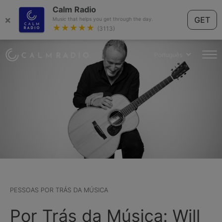
Calm Radio
×
GET
Music that helps you get through the day.
★★★★★
(3113)
Português
PESSOAS POR TRÁS DA MÚSICA
Por Trás da Música: Will