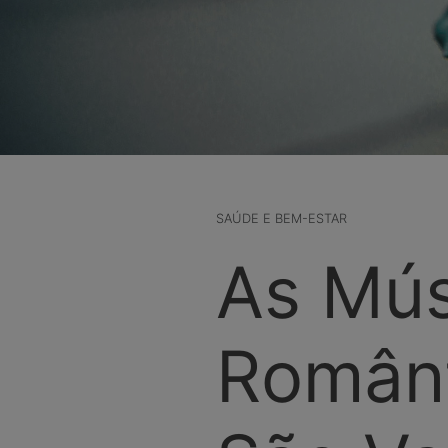
SAÚDE E BEM-ESTAR
As Mús
Românt