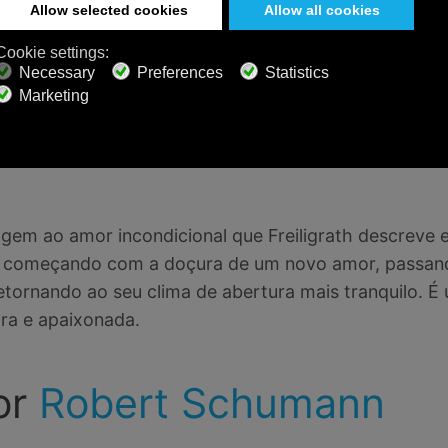
iro (ou para acompanhar um pedido de casamento, co
m por
Franz Liszt
o de piano é a peça final de um trio, que se inspiro
em ao amor incondicional que Freiligrath descreve 
, começando com a doçura de um novo amor, passan
etornando ao seu clima de abertura mais tranquilo. É
ra e apaixonada.
or
Robert Schumann