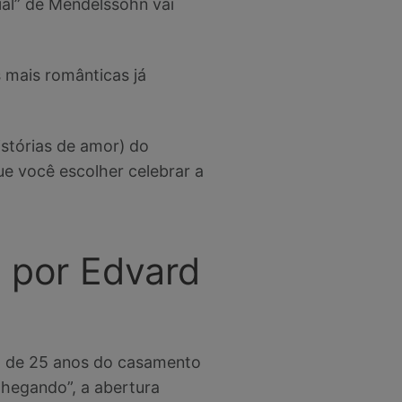
al” de Mendelssohn vai
 mais românticas já
istórias de amor) do
e você escolher celebrar a
 por Edvard
o de 25 anos do casamento
Chegando”, a abertura