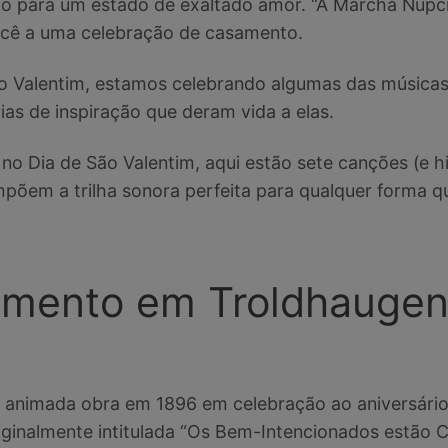
do para um estado de exaltado amor. “A Marcha Nupci
ocê a uma celebração de casamento.
o Valentim, estamos celebrando algumas das músicas
as de inspiração que deram vida a elas.
r no Dia de São Valentim, aqui estão sete canções (e h
õem a trilha sonora perfeita para qualquer forma qu
amento em Troldhaugen
a animada obra em 1896 em celebração ao aniversári
iginalmente intitulada “Os Bem-Intencionados estão 