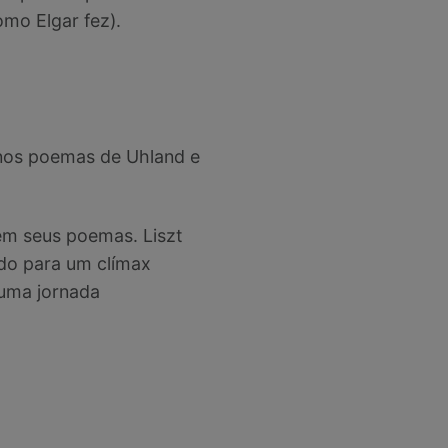
mo Elgar fez).
u nos poemas de Uhland e
em seus poemas. Liszt
do para um clímax
 uma jornada