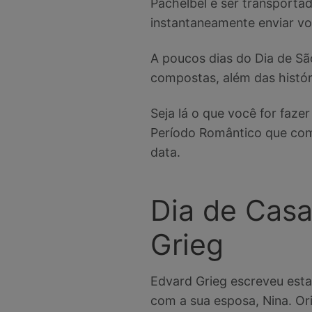
Pachelbel e ser transporta
instantaneamente enviar v
A poucos dias do Dia de Sã
compostas, além das históri
Seja lá o que você for faze
Período Romântico que comp
data.
Dia de Cas
Grieg
Edvard Grieg escreveu est
com a sua esposa, Nina. Or