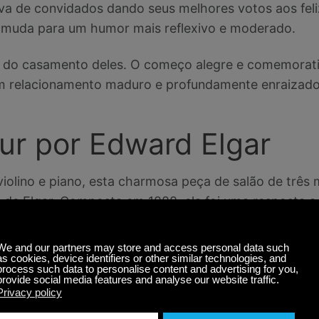
va de convidados dando seus melhores votos aos fel
o muda para um humor mais reflexivo e moderado.
o do casamento deles. O começo alegre e comemora
um relacionamento maduro e profundamente enraizado
ur por Edward Elgar
violino e piano, esta charmosa peça de salão de três
de Elgar. Composta em 1888, ela foi uma resposta a
berts.
u a ele um poema de amor. Por sua vez, ele escreveu 
 Somado à composição, ele também a pediu em casame
 sonhadora inspirar você quando você estiver decidin