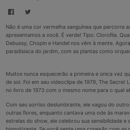
Não é uma cor vermelha sanguínea que percorre as
apresentamos a você. É verde! Tipo: Clorofila. 
Debussy, Chopin e Handel nos vêm à mente. Agora 
paradísiaca do jardim, com as plantas como orques
Muitos nunca esquecerão a primeira e única vez q
de sol. Foi em seu videoclipe de 1979, The Secret L
no livro de 1973 com o mesmo nome para o qual ele
Com seu sorriso deslumbrante, ele vagou do outro l
outras flores, enquanto cantava uma ode às marav
estrelas do show, ele celebrou sua sensibilidade e s
hipnotizante. Se você sente uma conexão com as 