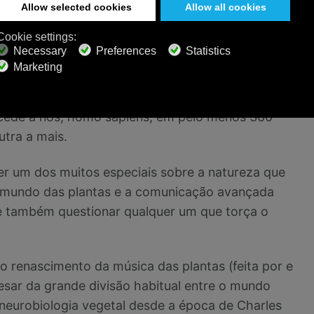
ntimentos, nem cogitam que elas produzam
cobertas a notação científica e charlatanismo.
raça árvores ou joga xadrez com um lírio-tigre
s formas de função cognitiva dessa rede
tecede a nós, homo sapiens, em pelo menos 360
tra a mais.
uer um dos muitos especiais sobre a natureza que
 mundo das plantas e a comunicação avançada
o e também questionar qualquer um que torça o
 renascimento da música das plantas (feita por e
esar da grande divisão habitual entre o mundo
 neurobiologia vegetal desde a época de Charles