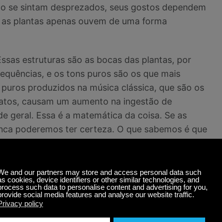
não se sintam desprezados, seus gostos dependem
. as plantas apenas ouvem de uma forma
ssas estruturas são as bocas das plantas, por
requências, e os tons puros são os que mais
puros produzidos na música clássica, que são os
matos, causam um aumento na ingestão de
de geral. Essa é a matemática da coisa. Se as
unca poderemos ter certeza. O que sabemos é que
turais e, evidentemente, a natureza também o
a tesoura se aproximando ou ficam de mau humor
o ouvem algo entre 200-300 Hz - a frequência da
mais em ambientes saudáveis ​​e têm problemas em