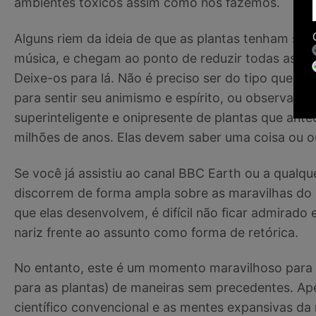
ambientes tóxicos assim como nós fazemos.
Alguns riem da ideia de que as plantas tenham se
música, e chegam ao ponto de reduzir todas as des
Deixe-os para lá. Não é preciso ser do tipo que ab
para sentir seu animismo e espírito, ou observar a
superinteligente e onipresente de plantas que an
milhões de anos. Elas devem saber uma coisa ou ou
Se você já assistiu ao canal BBC Earth ou a qualq
discorrem de forma ampla sobre as maravilhas do
que elas desenvolvem, é difícil não ficar admirad
nariz frente ao assunto como forma de retórica.
No entanto, este é um momento maravilhoso para o
para as plantas) de maneiras sem precedentes. Ap
científico convencional e as mentes expansivas da