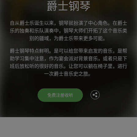
爵士钢琴
自从爵士乐诞生以来，钢琴就扮演了中心角色。在爵士
乐的独奏和乐队演奏中，钢琴大师们开拓了这个音乐类
别的疆域，为爵士乐带来更多可能。
爵士钢琴特点鲜明。是可以给您带来启发的音乐，是帮
助学习集中注意，作为宴会派对背景音乐，或者只是下
Facebook
班后放松听的很好的音乐。让您可以躺在椅子里，进行
一次爵士音乐史之旅。
Twitter
免费注册收听