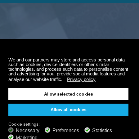
夏季特惠
订阅最高可享五折优
惠。
全天候在所有设备上收
听，即使离线也能收听
自由的
200+ 频道
无限聆听
随时随地享受您的 Calm Radio 之旅——即使离线也能收
免费收听
听。精选音乐、自然声音和轻松氛围，让您轻松集中注
意力、放松身心、冥想，或进入深度睡眠。
高级计划
700+ 音乐频道
无广告音乐
声景混音器
扩展播放列表
高清音频