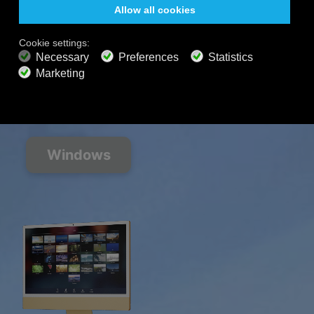
PREMIUM-PLÄNE
800+ Musiksender
Werbefreie Musik
Soundscape-Mixer
Erweiterte Playlist
HD-Audio
Abonnieren
Windows