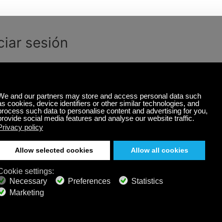
iciar sesión
Recordarme
¿Olvidó su nombre
¿Olvidó su
de usuario?
contraseña?