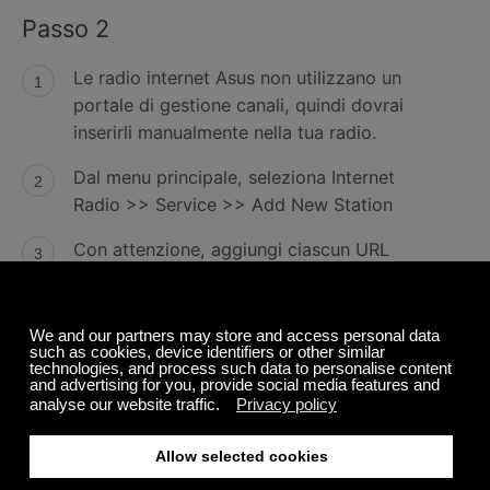
Passo 2
Le radio internet Asus non utilizzano un
portale di gestione canali, quindi dovrai
inserirli manualmente nella tua radio.
Dal menu principale, seleziona Internet
Radio >> Service >> Add New Station
Con attenzione, aggiungi ciascun URL
personalizzato che ti abbiamo inviato.
(Leggi la sezione "Text Entry" del tuo
manuale per sapere come fare.) Quando
avrai terminato, premi OK e il tuo nuovo
canale di Calm radio verrà aggiunto in "My
Favorites" sul tuo Asus.
Contatta l'Asus sul sito
http://vip.asus.com/eservice/techserv.aspx