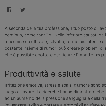
A seconda della tua professione, il tuo posto di lav
continuo, come ronzii di livello inferiore causati da 
macchine da ufficio e, talvolta, forme più intense d
costante insieme di rumori può creare problemi di s
che è possibile adottare per ridurre l’impatto nega
Produttività e salute
Irritazione emotiva, stress e sbalzi d’umore sono solo
luogo di lavoro. Le ricerche hanno dimostrato che 
ad un aumento della pressione sanguigna e della f
influenzare l’udito e portare a sintomi di acufene (o