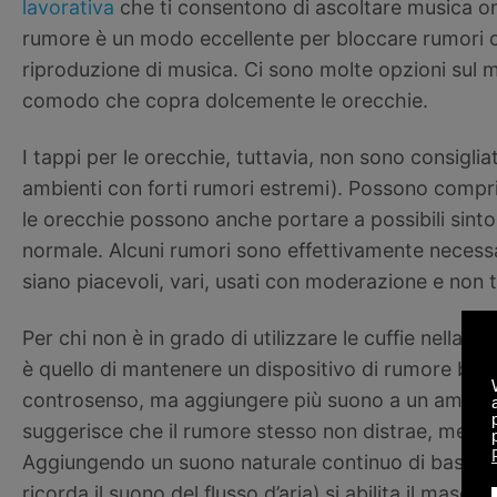
lavorativa
che ti consentono di ascoltare musica onlin
rumore è un modo eccellente per bloccare rumori cro
riproduzione di musica. Ci sono molte opzioni sul 
comodo che copra dolcemente le orecchie.
I tappi per le orecchie, tuttavia, non sono consiglia
ambienti con forti rumori estremi). Possono comprimer
le orecchie possono anche portare a possibili sint
normale. Alcuni rumori sono effettivamente necessa
siano piacevoli, vari, usati con moderazione e non
Per chi non è in grado di utilizzare le cuffie nella p
è quello di mantenere un dispositivo di rumore bia
controsenso, ma aggiungere più suono a un ambiente
suggerisce che il rumore stesso non distrae, mentre
Aggiungendo un suono naturale continuo di basso l
ricorda il suono del flusso d’aria) si abilita il ma