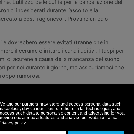
e. L’utilizzo delle cuffie per la cancellazione del
nici indesiderati durante l’ascolto e la
mercato a costi ragionevoli. Provane un paio
ti e dovrebbero essere evitati (tranne che in
e il cerume e irritare i canali uditivi. I tappi per
omi di acufene a causa della mancanza del suono
ri per noi durante il giorno, ma assicuriamoci che
 troppo rumorosi.
ropria postazione in ufficio, un altro trucco efficace
nco intorno a te, come una ventola. Sembrare un
 può farlo sembrare più tranquillo. La ricerca
 il rumore del parlato indesiderato sì.
ivello a un ambiente (come il rumore bianco che
scheramento del suono, che può rendere