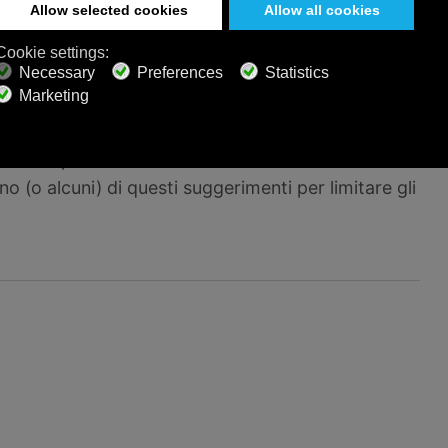
 ascoltatori, e
quindi molto più facili da ignorare
.
iche, puoi provare uno dei canali di musica,
 Noise. Ci sono molti canali musicali gratuiti o
ere e che puoi ascoltare a basso volume dal tuo
e dal tipo di rumore cronico che stai
o (o alcuni) di questi suggerimenti per limitare gli