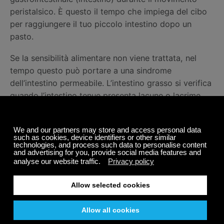
peristalsico. È questo il tempo che impiega del cibo
per raggiungere il tuo piccolo intestino dopo un
pasto.
Se la sensibilità alimentare non viene trattata, nel
tempo questo può portare a una sindrome
dell’intestino permeabile. L’intestino grasso si verifica
quando l’intestino tenue presenta lacune o lacrime
dovute a infiammazione cronica, quindi le tossine
possono entrare nel flusso sanguigno. In genere
questo colpisce il sistema immunitario e può causare
molti altri disturbi come raffreddori eccessivi, fegato
sovraccarico di lavoro, mancanza di energia e
depressione generale.
Suggerisco di tenere un diario dei pasti. Annota cosa
hai mangiato e quando. È molto importante
osservare le 2 – 5 ore dopo un pasto. Il dolore ti farà