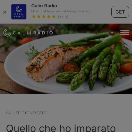
Calm Radio
×
GET
Music that helps you get through the day.
★★★★★
(3113)
Italiano
SALUTE E BENESSERE
Quello che ho imparato