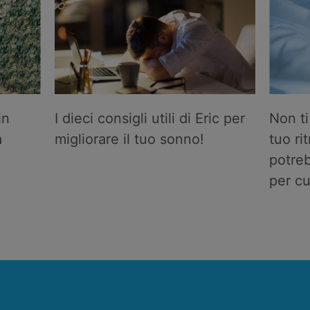
in
I dieci consigli utili di Eric per
Non ti
a
migliorare il tuo sonno!
tuo ri
potreb
per cui