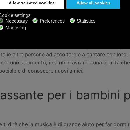
la musica può migliorare
nto sociale
onare un qualsiasi strumento e di essere esposti alla 
usica per altre persone è un invito aperto e un segn
ta le altre persone ad ascoltare e a cantare con loro,
ndo uno strumento, i bambini avranno una qualità che
 sociale e di conoscere nuovi amici.
lassante per i bambini 
e ti dirà che la musica è di grande aiuto per far dormir