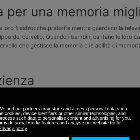
a per una memoria migl
loro filastrocche preferite mentre guardano la televis
luppo del cervello. Quando i bambini cantano le loro c
rvello che gestisce la memoria e le abilità di memoriz
zienza
, ma anche agli adulti, il valore della pazienza. Sia ch
preferite, sia che imparino una canzone che gli piace.
dine positiva nei confronti dell’attesa. È una qualità p
adulti.