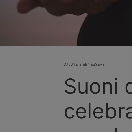
SALUTE E BENESSERE
Suoni d
celebra