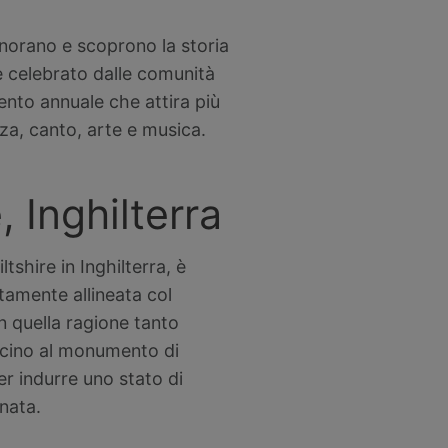
 onorano e scoprono la storia
ene celebrato dalle comunità
ento annuale che attira più
a, canto, arte e musica.
 Inghilterra
shire in Inghilterra, è
tamente allineata col
in quella ragione tanto
vicino al monumento di
er indurre uno stato di
rnata.