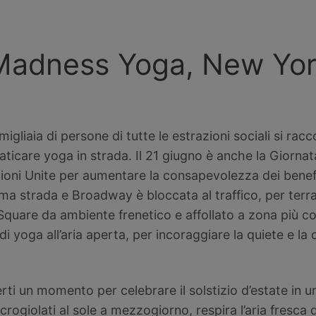
adness Yoga, New York 
 migliaia di persone di tutte le estrazioni sociali si r
icare yoga in strada. Il 21 giugno è anche la Giornata
zioni Unite per aumentare la consapevolezza dei benefic
ima strada e Broadway è bloccata al traffico, per terr
uare da ambiente frenetico e affollato a zona più con
di yoga all’aria aperta, per incoraggiare la quiete e l
rti un momento per celebrare il solstizio d’estate in 
a, crogiolati al sole a mezzogiorno, respira l’aria fresca