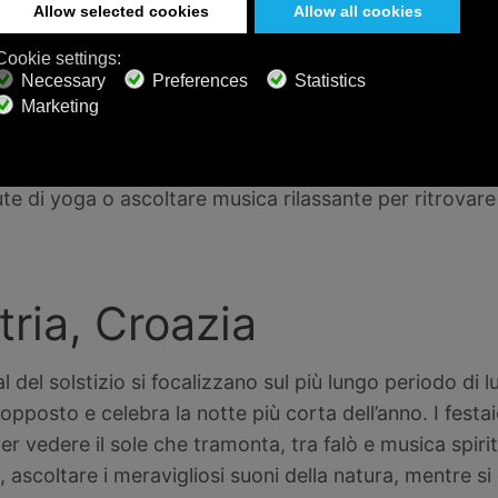
thering, Ontario centra
a elettronica che si tiene nel rurale Ontario centrale
 impatto zero e la partecipazione attiva della comunità.
egue tutto il giorno e tutta la notte in zone rilassanti,
e di yoga o ascoltare musica rilassante per ritrovare 
tria, Croazia
 del solstizio si focalizzano sul più lungo periodo di l
o opposto e celebra la notte più corta dell’anno. I festa
 vedere il sole che tramonta, tra falò e musica spiritu
, ascoltare i meravigliosi suoni della natura, mentre si