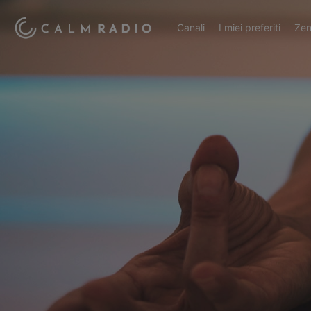
Canali
I miei preferiti
Zen