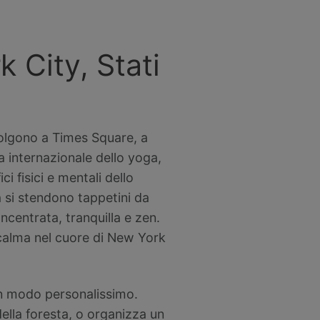
City, Stati
accolgono a Times Square, a
 internazionale dello yoga,
i fisici e mentali dello
a si stendono tappetini da
centrata, tranquilla e zen.
a calma nel cuore di New York
un modo personalissimo.
 della foresta, o organizza un