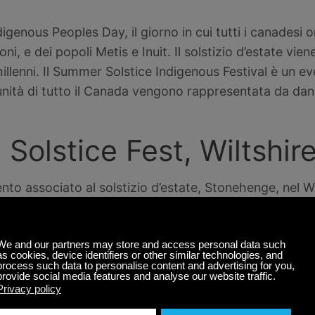
ndigenous Peoples Day, il giorno in cui tutti i canadesi
oni, e dei popoli Metis e Inuit. Il solstizio d’estate vi
illenni. Il Summer Solstice Indigenous Festival è un ev
ità di tutto il Canada vengono rappresentata da danz
olstice Fest, Wiltshire,
o associato al solstizio d’estate, Stonehenge, nel Wilt
. La pietra del tallone è stata posta per essere perfet
o, fungendo da calendario per gli antichi che vivevano 
stice Fest dura 3 giorni e si tiene nel campeggio più 
a musica e delle arti comincia con lo yoga mattutino, p
intense celebrazioni che si tengono nel corso della gio