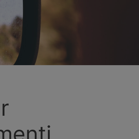
r
omenti