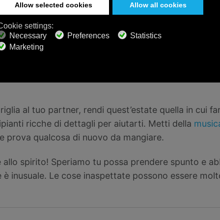
mpre voluto preparare? Hai una ricetta contrassegnat
parare quel pasto speciale. Prima leggi l’intera ricett
dienti e dei passaggi.
e i bambini nell’attività. I piccoli amano aiutare, anch
ono grandi abbastanza per tenere un pennarello in ma
iglia al tuo partner, rendi quest’estate quella in cui f
pianti ricche di dettagli per aiutarti. Metti della
musica
e e prova qualcosa di nuovo da mangiare.
allo spirito! Speriamo tu possa prendere spunto e ab
 inusuale. Le cose inaspettate possono essere molto 