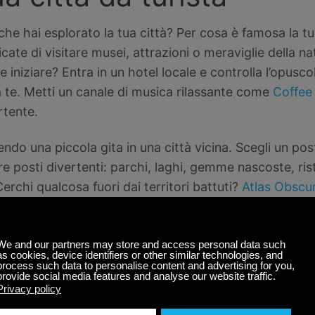
che hai esplorato la tua città? Per cosa è famosa la tu
ificate di visitare musei, attrazioni o meraviglie della 
 iniziare? Entra in un hotel locale e controlla l’opuscol
o a te. Metti un canale di musica rilassante come
Coffee
rtente.
ndo una piccola gita in una città vicina. Scegli un pos
are posti divertenti: parchi, laghi, gemme nascoste, ris
rchi qualcosa fuori dai territori battuti?
Atlas Obscu
ganti enon comuni. Posti con leggende locali, storie di 
cose in cucina