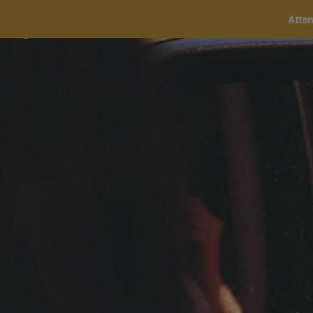
Atte
Canali
I miei preferiti
Zen