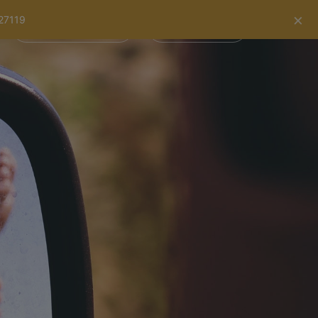
×
227119
Scarica la nostra app
Accesso membri
Italiano