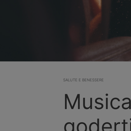
SALUTE E BENESSERE
Musica
goderti