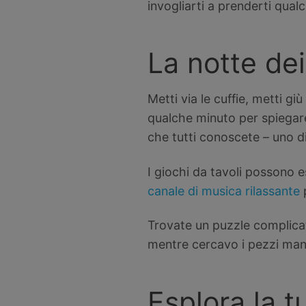
invogliarti a prenderti qual
La notte dei
Metti via le cuffie, metti giù
qualche minuto per spiegare
che tutti conoscete – uno 
I giochi da tavoli possono e
canale di musica rilassante
p
Trovate un puzzle complicat
mentre cercavo i pezzi manc
Esplora la t