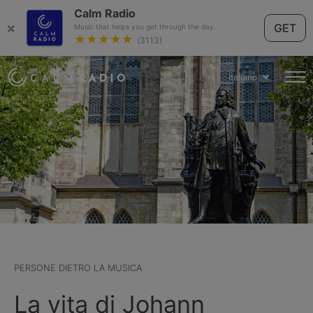
Calm Radio
×
GET
Music that helps you get through the day.
★★★★★
(3113)
Italiano
PERSONE DIETRO LA MUSICA
La vita di Johann