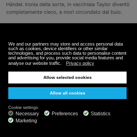
Händel. Ironia della sorte, in vecchiaia Taylor diventò
completamente cieco, e morì circondato dal buio.
I festival dedicati a Bach
Esistono festival dedicati a Bach che si svolgono in
tutto il mondo. Vicino a casa nostra a Toronto si
tiene il
Toronto Bach Festival
. Fondato nel 2016 da
John Abberger, il Festival promuove "la musica di
questo iconico compositore con esecuzioni
storicamente informate che coinvolgono il pubblico
in tutta la diversità di [Toronto]".
Più vicino alla casa di Bach c'è il Bachfest di Lipsia
(Festival di Bach di Lipsia). È un festival musicale che
si svolge ogni anno nella città di Lipsia, dove J. S.
Bach ha lavorato come Thomaskantor dal 1723 fino
alla sua morte nel 1750. Il festival risale al 1904. Ogni