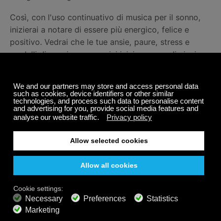
Così, con l'uso continuativo di musica per il sonno,
inizierai a notare di essere più energico, felice e
positivo. Vedrai che le tue ansie, paure, stress e
modelli di pensiero eccessivi inizieranno a diminuire e
verranno sostituiti da maggiore ottimismo e felicità.
Questo, di conseguenza, aiuterà il corpo, la mente e
le emozioni ad essere in uno stato perfettamente
allineato.
Ora che conosci tutti i meravigliosi benefici della
musica e dei suoni della natura durante il sonno, puoi
incorporarli nella tua vita. Tutto quello che devi fare è
trovare un sito di musica per dormire affidabile come
www.calmradio.com
e selezionare la musica che trovi
più rilassante. Ascolta questa musica per dormire
ogni notte per un sonno profondo e riposante.
Ascoltare la musica per dormire è super semplice e il