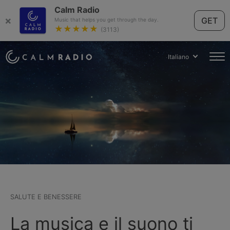
Calm Radio
×
GET
Music that helps you get through the day.
★★★★★
(3113)
Italiano
SALUTE E BENESSERE
La musica e il suono ti