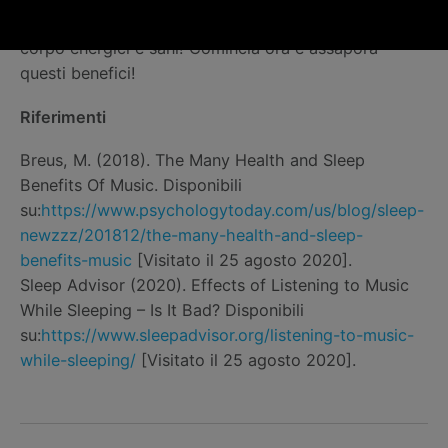
modo più terapeutico per mantenere la mente e il
corpo energici e sani! Comincia ora e assapora
questi benefici!
Riferimenti
Breus, M. (2018). The Many Health and Sleep
Benefits Of Music. Disponibili
su:
https://www.psychologytoday.com/us/blog/sleep-
newzzz/201812/the-many-health-and-sleep-
benefits-music
[Visitato il 25 agosto 2020].
Sleep Advisor (2020). Effects of Listening to Music
While Sleeping – Is It Bad? Disponibili
su:
https://www.sleepadvisor.org/listening-to-music-
while-sleeping/
[Visitato il 25 agosto 2020].