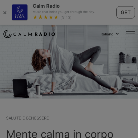
Calm Radio
×
GET
Music that helps you get through the day.
★★★★★
(3113)
Italiano
SALUTE E BENESSERE
Mente calma in corpo