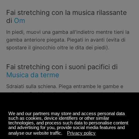
Fai stretching con la musica rilassante
di
Om
In piedi, muovi una gamba all'indietro mentre tieni la
gamba anteriore piegata. Piegati in avanti (evita di
spostare il ginocchio oltre le dita dei piedi).
Fai stretching con i suoni pacifici di
Musica da terme
Sdraiati sulla schiena. Piega entrambe le gambe e
sollevale. Posiziona il tallone di una gamba sul
ginocchio dell'altra. Tira la gamba inferiore verso il
petto.
Fai stretching con la musica per il
benessere di
Aromaterapia