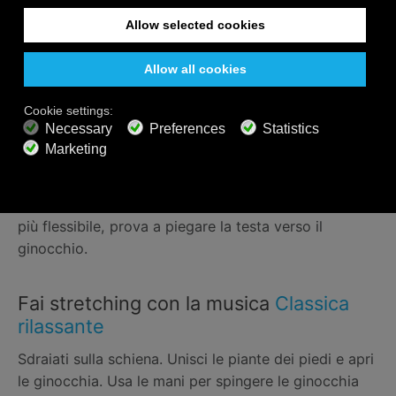
Tieni una gamba piegata mentre sei sdraiato. Tira
l'altra gamba verso il petto e tieni la posizione per
percepire l'allungamento.
Fai stretching nel tuo
Ritiro di yoga
casalingo
Siediti con una gamba diritta e l'altra piegata verso di
te. Raggiungi la gamba tesa. Man mano che diventi
più flessibile, prova a piegare la testa verso il
ginocchio.
Fai stretching con la musica
Classica
rilassante
Sdraiati sulla schiena. Unisci le piante dei piedi e apri
le ginocchia. Usa le mani per spingere le ginocchia