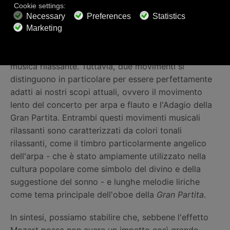
Die Zauberflöte, "O Isis und Osiris".
In questa selezione abbiamo voluto inserire diversi
generi e stili dell'opera del maestro tedesco di
musica rilassante. Tuttavia, due movimenti si
distinguono in particolare per essere perfettamente
adatti ai nostri scopi attuali, ovvero il movimento
lento del concerto per arpa e flauto e l'Adagio della
Gran Partita. Entrambi questi movimenti musicali
rilassanti sono caratterizzati da colori tonali
rilassanti, come il timbro particolarmente angelico
dell'arpa - che è stato ampiamente utilizzato nella
cultura popolare come simbolo del divino e della
suggestione del sonno - e lunghe melodie liriche
come tema principale dell'oboe della
Gran Partita
.
In sintesi, possiamo stabilire che, sebbene l'effetto
Mozart possa non avere un impatto così grande