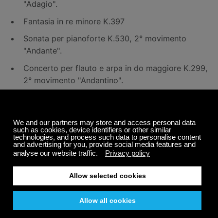
"Adagio".
Fantasia in re minore K.397
Sonata per pianoforte K.530, 2° movimento
"Andante".
Concerto per flauto e arpa in do maggiore K.299,
2° movimento "Andantino".
Quartetto d'archi N.15 in Re minore K.421, 2°
movimento "Andante".
Concerto per pianoforte e orchestra K.467, 2°
movimento "Andante".
Concerto per fagotto in si bemolle maggiore
K.191, 2° movimento "Andante ma Adagio".
Concerto per clarinetto in la maggiore K.622, 2°
movimento "Adagio".
Gran partita K.361, 3° movimento "Adagio".