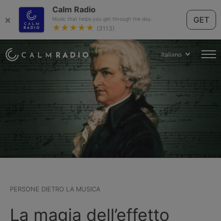
Calm Radio
×
GET
Music that helps you get through the day.
★★★★★
(3113)
Italiano
PERSONE DIETRO LA MUSICA
La magia dell’effetto