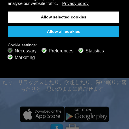
無料
200以上のチャンネル
終わりのないリスニング
オフラインでも、あらゆ
無料で聴く
るデバイスで24時間365
日お楽しみいただけま
プレミアムプラン
す。
800以上の音楽チャンネル
広告なしの音楽
サウンドスケープミキサー
拡張プレイリスト
HDオーディオ
Calm Radioの旅を、いつでもどこでも、オフラインで
もお楽しみいただけます。厳選された音楽、自然の
オファーを取得
音、そしてリラックスできる雰囲気で、集中力を高め
たり、リラックスしたり、瞑想したり、深い眠りに落
ちたりと、思いのままに過ごせます。