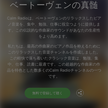
ベートーヴェンの真髄
Calm Radioは、ベートーヴェンのリラックスしたピア
ノ音楽を、集中、勉強、仕事に役立つように提供しま
す。この伝説的な作曲家のサウンドがあなたの生産性
をより高めます。
私たちは、最高の作曲家のピアノ作品を称えるために
このリラックスした音楽チャンネルを作成しました。
この軽快で落ち着いたクラシック音楽は、勉強、集
中、仕事、読書に最適です。この超越的な作曲家の作
Facebook
品を特色とした数多くのCalm Radioチャンネルの一つ
です。
Twitter
無料で登録して聴く