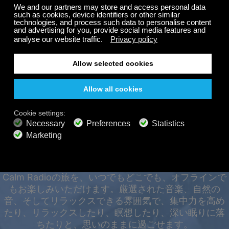
フ。
無料
200以上のチャンネル
終わりのないリスニング
無料で聴く
オフラインでも、あらゆ
プレミアムプラン
るデバイスで24時間365
800以上の音楽チャンネル
広告なしの音楽
日お楽しみいただけま
サウンドスケープミキサー
拡張プレイリスト
HDオーディオ
す。
オファーを取得
Calm Radioの旅を、いつでもどこでも、オフラインで
もお楽しみいただけます。厳選された音楽、自然の
音、そしてリラックスできる雰囲気で、集中力を高め
たり、リラックスしたり、瞑想したり、深い眠りに落
ちたりと、思いのままに過ごせます。