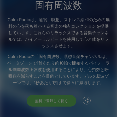
固有周波数
Calm Radioは、睡眠、瞑想、ストレス緩和のための無
料の心を落ち着かせる音楽の独占コレクションを提供
しています。これらのリラックスできる音楽チャンネ
ルでは、バイノーラルビートを使用して心と体をリラ
ックスさせます。
Calm Radioの「固有周波数」瞑想音楽チャンネルは、
ベータゾーンで1秒あたり約10拍で開始するバイノーラ
ル副周波数正弦波を使用することにより、心拍数と呼
Facebook
吸数を減らすことを目的としています。デルタ脳波ゾ
ーンでは、1秒あたり1拍まで徐々に減速します。
Twitter
無料で登録して聴く