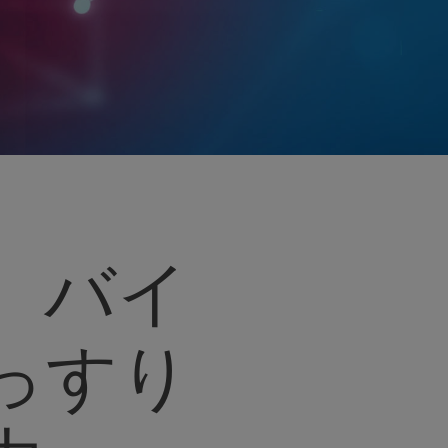
、バイ
っすり