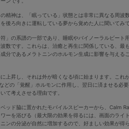
シーンです。
きの精神は、「眠っている」状態とは非常に異なる周波
リを後ろ向きに運転している夢から覚めた人に聞いてみ
音符」の系譜の一部であり、睡眠やバイノーラルビート
周波数です。これらは、治癒と再生に関係している、最
要成分であるメラトニンのホルモン生成に影響を与える
的に上昇し、それは外が暗くなる頃に始まります。これ
ルなどの「覚醒」ホルモンに作用し、翌日に済ませる必
ついて考えさせる理由です。
ッド脇に置かれたモバイルスピーカーから、Calm Ra
ャワーを浴びる（最大限の効果を得るには、画面のライ
ニンの分泌が自然に増加するので、好ましい効果が得ら