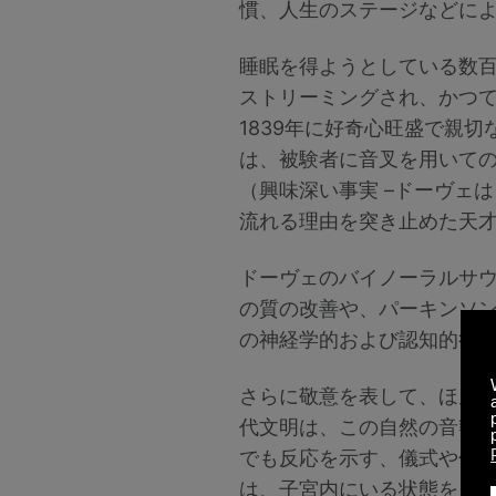
慣、人生のステージなどに
睡眠を得ようとしている数
ストリーミングされ、かつ
1839年に好奇心旺盛で親
は、被験者に音叉を用いて
（興味深い事実 –ドーヴェ
流れる理由を突き止めた天
ドーヴェのバイノーラルサウ
の質の改善や、パーキンソ
の神経学的および認知的行
さらに敬意を表して、ほん
代文明は、この自然の音響
でも反応を示す、儀式や儀
は、子宮内にいる状態をシ