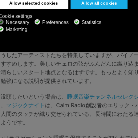
カルチャーの観点から見ると、ドーヴェとオスターは無
レイクの次元のスーパースター（これは読者によって異
満員のスタジアムのような状態の私たちの心を、整った
きるのです。
こうしたアーティストたちを特集していますが、バイノ
おすすめします。美しいチェロの弦がふんだんに織り込
素晴らしいスタート地点となるはずです。もっとよく知
ら勉強になる説明が提供されています。
に没頭したいという場合は、
睡眠音楽チャンネルセレク
り
、
マジックナイト
は、Calm Radio創設者のエリッ
い人間のタッチが織り交ぜられている、長時間にわたる
るようです。
いリラクゼーションと睡眠を促進することが知られてい