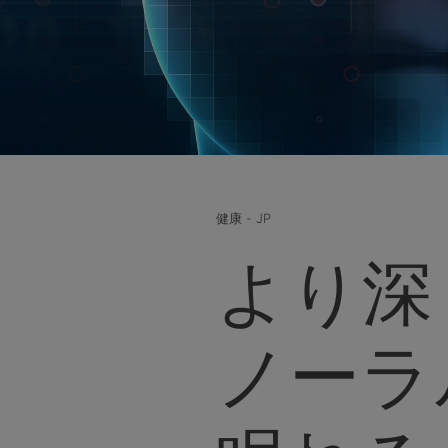
健康 - JP
より深
ノーラ