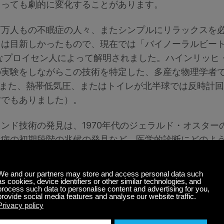
よっても劇的に変化することがあります。
百万人もの不眠症の人々、またシンプルにリラックスを
ては目新しかったもので、現在では「バイノーラルビー
切なプロイセン人によって解明されました。ハインリッヒ
の実験をしながらこの技術を特定した、多産な物理学者
はまた、熱帯低気圧、またはトイレが北半球では反時計
才でもありました）。
ンド技術の発見は、1970年代のジェラルド・オスター
ン病の初期段階の兆候の発見など、医学的診断にどのよ
動の研究が行われたことで、曖昧な位置付けから再浮上
の数例を挙げれば、古代ギリシャ人、マヤ人、ネイティ
技術の効能をすでによく知っていました。これらの馴染
式中に使用される聖歌など、さまざまな原始的な形に焼
ミュレートすることさえできると言われています。