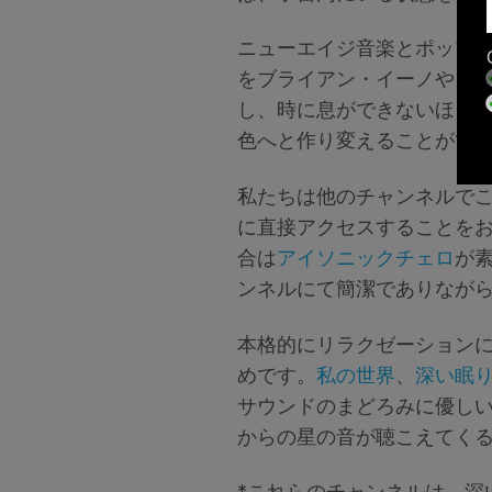
ニューエイジ音楽とポップ
をブライアン・イーノやド
し、時に息ができないほど
色へと作り変えることがで
私たちは他のチャンネルで
に直接アクセスすることを
合は
アイソニックチェロ
が
ンネルにて簡潔でありなが
本格的にリラクゼーション
めです。
私の世界
、
深い眠
サウンドのまどろみに優し
からの星の音が聴こえてく
*これらのチャンネルは、深