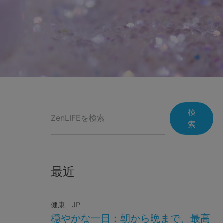
検
索
最近
健康 - JP
穏やかな一日：朝から晩まで、最高