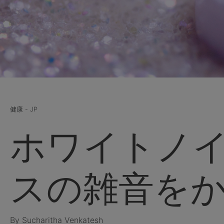
健康 - JP
ホワイトノ
スの雑音を
By Sucharitha Venkatesh