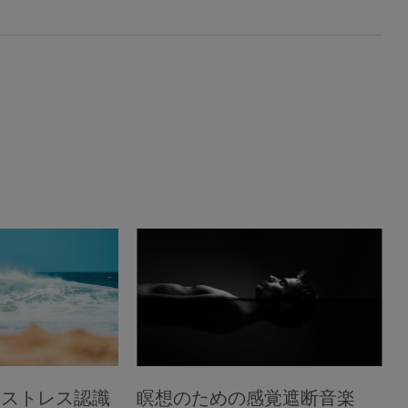
：ストレス認識
瞑想のための感覚遮断音楽