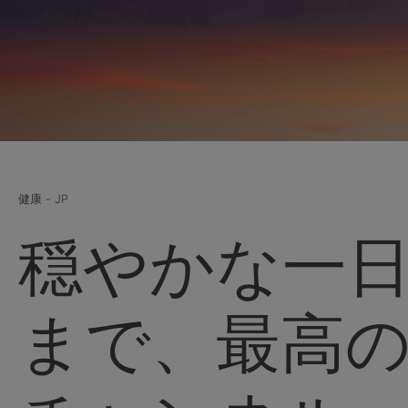
健康 - JP
穏やかな一
まで、最高