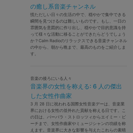
の癒し系音楽チャンネル
慌ただしい日々の生活の中で、穏やかで集中できる
瞬間を見つけるのは難しいものです。もし、一日の
雰囲気を意図的に作り出し、穏やかで目的意識を持
って様々な活動に移ることができたらどうでしょう
か？Calm Radioのリラックスできる音楽チャンネル
の中から、朝から晩まで、最高のものをご紹介しま
す。
音楽の後ろにいる人々
音楽界の女性を称える: 6 人の傑出
した女性作曲家
3 月 28 日に祝われる国際女性音楽デーは、音楽業
界における女性の並外れた貢献を称える日です。こ
の日は、バーバラ・ストロッツィからエイミー・ビ
ーチまで、女性作曲家やミュージシャンの功績を称
えます。音楽界に大きな影響を与えたこれらの素晴