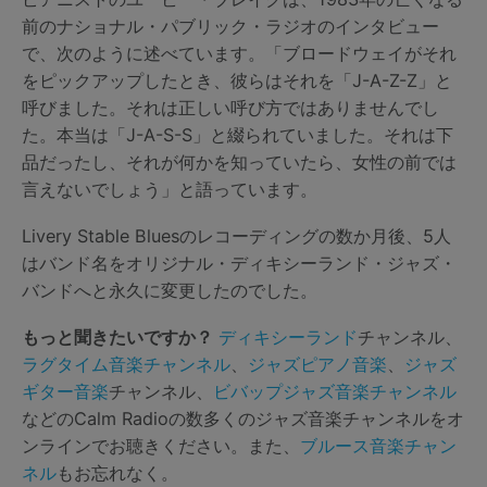
前のナショナル・パブリック・ラジオのインタビュー
で、次のように述べています。「ブロードウェイがそれ
をピックアップしたとき、彼らはそれを「J-A-Z-Z」と
呼びました。それは正しい呼び方ではありませんでし
た。本当は「J-A-S-S」と綴られていました。それは下
品だったし、それが何かを知っていたら、女性の前では
言えないでしょう」と語っています。
Livery Stable Bluesのレコーディングの数か月後、5人
はバンド名をオリジナル・ディキシーランド・ジャズ・
バンドへと永久に変更したのでした。
もっと聞きたいですか？
ディキシーランド
チャンネル、
ラグタイム音楽チャンネル
、
ジャズピアノ音楽
、
ジャズ
ギター音楽
チャンネル、
ビバップジャズ音楽チャンネル
などのCalm Radioの数多くのジャズ音楽チャンネルをオ
ンラインでお聴きください。また、
ブルース音楽チャン
ネル
もお忘れなく。