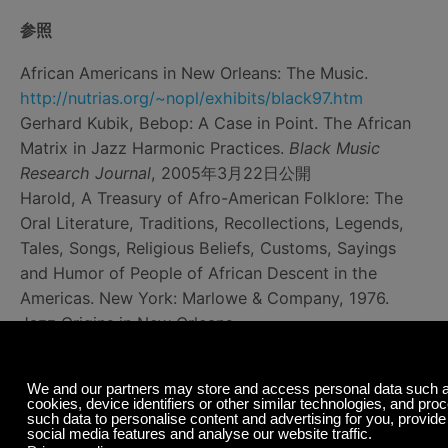
参照
African Americans in New Orleans: The Music.
http://nutrias.org/~nopl/exhibits/black97.htm
Gerhard Kubik, Bebop: A Case in Point. The African
Matrix in Jazz Harmonic Practices.
Black Music
Research Journal
, 2005年3月22日公開
Harold, A Treasury of Afro-American Folklore: The
Oral Literature, Traditions, Recollections, Legends,
Tales, Songs, Religious Beliefs, Customs, Sayings
and Humor of People of African Descent in the
Americas. New York: Marlowe & Company, 1976.
Jazz Origins in New Orleans.
https://www.nps.gov/jazz/learn/historyculture/history_e
The Origins of Blues Music.
https://www.allaboutbluesmusic.com/the-origins-of-
blues-music/