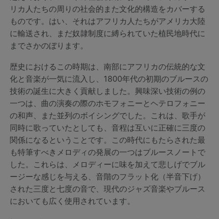
リカ人たちの周りの社会的また文化的構造をカバーする
ものです。はい、それはアフリカ人たちがアメリカ大陸
に輸送され、まだ奴隷制度に縛られていた植民地時代に
までさかのぼります。
歴史におけるこの時期は、南部にアフリカの伝統的な文
化と音楽が一気に流入し、1800年代の初期のブルースの
技術の誕生に大きく貢献しました。興味深い技術の例の
一つは、曲の演奏の際のホモフォニーとヘテロフォニー
の和声、また並列のボイシングでした。これは、歌手が
同時に歌っていたとしても、音程は互いに正確に三度の
関係になるということです。この時代にもたらされた最
も特筆すべきメロディの発展の一つはブルースノートで
した。これらは、メロディーに味を加えて悲しげでブル
ージーな感じを与える、音階のフラット化（半音下げ）
された三度と七度の音で、現代のジャズ音楽やブルース
においても広く使用されています。