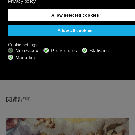
The Painful Birth of Blues and Jazz.
https://blogs.loc.gov/folklife/2017/02/birth-of-blues-
and-jazz/
Mysterious Origins of Jazz.
https://www.bbc.com/culture/article/20170224-the-
mysetrious-origins-of-jazz
シェアする
関連記事