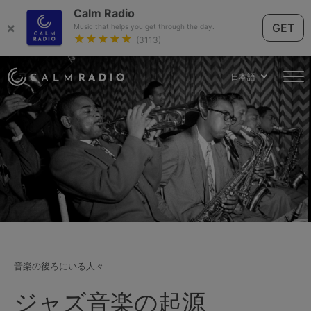
Calm Radio
×
GET
Music that helps you get through the day.
★★★★★
(3113)
日本語
音楽の後ろにいる人々
ジャズ音楽の起源