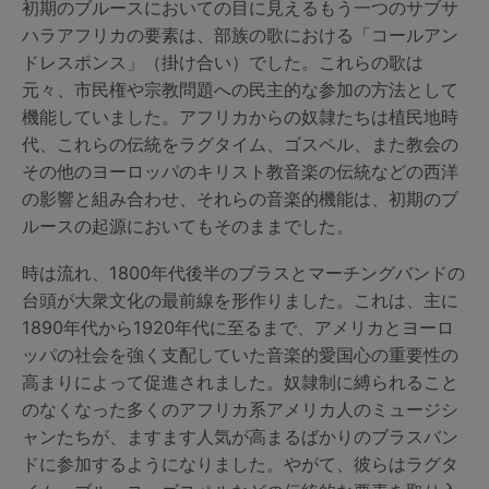
初期のブルースにおいての目に見えるもう一つのサブサ
ハラアフリカの要素は、部族の歌における「コールアン
ドレスポンス」（掛け合い）でした。これらの歌は
元々、市民権や宗教問題への民主的な参加の方法として
機能していました。アフリカからの奴隷たちは植民地時
代、これらの伝統をラグタイム、ゴスペル、また教会の
その他のヨーロッパのキリスト教音楽の伝統などの西洋
の影響と組み合わせ、それらの音楽的機能は、初期のブ
ルースの起源においてもそのままでした。
時は流れ、1800年代後半のブラスとマーチングバンドの
台頭が大衆文化の最前線を形作りました。これは、主に
1890年代から1920年代に至るまで、アメリカとヨーロ
ッパの社会を強く支配していた音楽的愛国心の重要性の
高まりによって促進されました。奴隷制に縛られること
のなくなった多くのアフリカ系アメリカ人のミュージシ
ャンたちが、ますます人気が高まるばかりのブラスバン
ドに参加するようになりました。やがて、彼らはラグタ