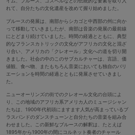
イム、ブルース、ゴスペルなどの伝統的な要素を取り入
れて、自分たちの文化遺産を改めて握り始めました。
ブルースの発展は、南部からシカゴと中西部の州に向か
って移動していきましたが、南部は音楽の発展の最前線
にとどまり続けていました。時間の経過とともに、典型
的なフランスカトリックの文化がアフリカの文化と混ざ
り合い、アメリカの「クレオール」文化への道を切り開
きました。社会の中のこのサブカルチャーは、言語、価
値観、食べ物、またもちろん音楽においても独自のバリ
エーションを時間の経過とともに発展させていきまし
た。
ニューオーリンズの街でのクレオール文化の台頭によ
り、この地域のアフリカ系アメリカ人のミュージシャン
たちは、1900年代初頭にますます人気が高まっているブ
ラスバンドのダンスチューンと自分たちの音楽を組み合
わせました。この新鮮なブルースの解釈は、たとえば
1895年から1900年の間にコルネット奏者のチャール